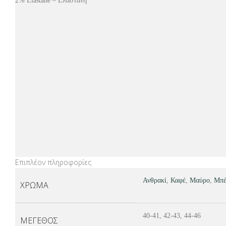
2% Elastane – Ελαστάνη
Επιπλέον πληροφορίες
Ανθρακί
,
Καφέ
,
Μαύρο
,
Μπέ
ΧΡΏΜΑ
40-41, 42-43, 44-46
ΜΈΓΕΘΟΣ