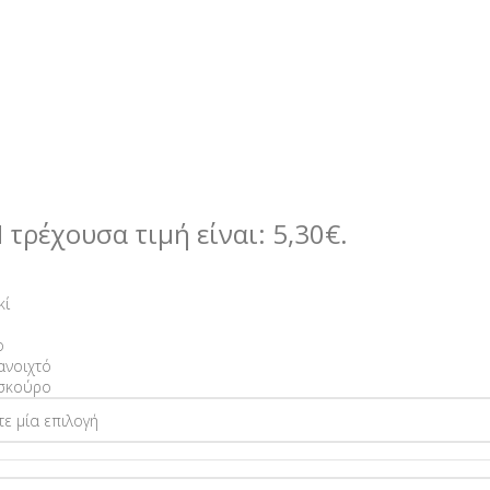
 τρέχουσα τιμή είναι: 5,30€.
κί
ο
ανοιχτό
σκούρο