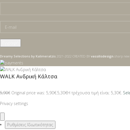
Dreamy Selections by Kalimeratzis
2021-2022 CREATED BY
vassilisdesign
.sharp new 
WALK Ανδρική Κάλτσα
5,90
€
Original price was: 5,90€.
5,30
€
Η τρέχουσα τιμή είναι: 5,30€.
Sel
Privacy settings
Ρυθμίσεις Ιδιωτικότητας