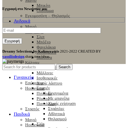
Μαγιό
Μπικίνι
Εγγραφή στο Newsletter μας
Ολόσωμα
Εγκυμοσύνη – Θηλασμός
Ανδρικά
Μαγιό
Εσώρουχα
Σλιπ
Μπόξερ
Φανελάκια
Dreamy Selections by Kalimeratzis
2021-2022 CREATED BY
Ισοθερμικά
vassilisdesign
.sharp new ideas.
Μάλλινα
Κάλτσες
Search
Βαμβακερές
Μάλλινες
Γυναικεία
Ισοθερμικές
Εσώρουχα
Χωρίς λάστιχο
Σουτιέν
Homewear
Ενισχυμένα
Πιτζάμες
Με μπανέλα
Ρόμπες
Χωρίς ενίσχυση
Παντόφλες
Στράπλες
Στρατός
Παιδικά
Αθλητικά
Θηλασμού
Μαγιό
Σλίπ
Homewear