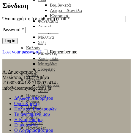
Σύνδεση
Βαμβακερά
Λύκρα – Δαντέλα
Κλασσικά
Όνομα χρήστη ή διεύθυνση email
*
Φανελάκια
Λαστέξ
Password
*
Ισοθερμικά
Μάλλινα
Log in
Σέξι
Καλσόν
Lost your password?
Remember me
Με λαστέξ
Χωρίς σλίπ
Με σχέδια
Σύσφιξης
Λ. Δημοκρατίας 34
Κολάν
Μελίσσια, 15127 Αθήνα
Κάλτσες
2108033043 & 2108032414
Ισοθερμικές
info@dreamyselections.gr
Απλές
Homewear
Δήλωση Απορρήτου
Φόρμες
Όροι Χρήσης
Πιτζάμες
Πολιτική Επιστροφών
Νυχτικά
Τα αγαπημένα μου
Ρόμπες
Η Εταιρεία μας
Plus Size
Επικοινωνία
Παντόφλες
Ο Λογαριασμός μου