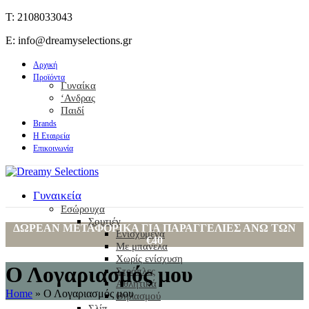
T: 2108033043
E: info@dreamyselections.gr
Αρχική
Προϊόντα
Γυναίκα
‘Ανδρας
Παιδί
Brands
Η Εταιρεία
Επικοινωνία
Γυναικεία
Εσώρουχα
Σουτιέν
ΔΩΡΕΑΝ ΜΕΤΑΦΟΡΙΚΑ ΓΙΑ ΠΑΡΑΓΓΕΛΙΕΣ ΑΝΩ ΤΩΝ
Ενισχυμένα
€40
Με μπανέλα
Χωρίς ενίσχυση
Ο Λογαριασμός μου
Στράπλες
Αθλητικά
Home
»
Ο Λογαριασμός μου
Θηλασμού
Σλίπ