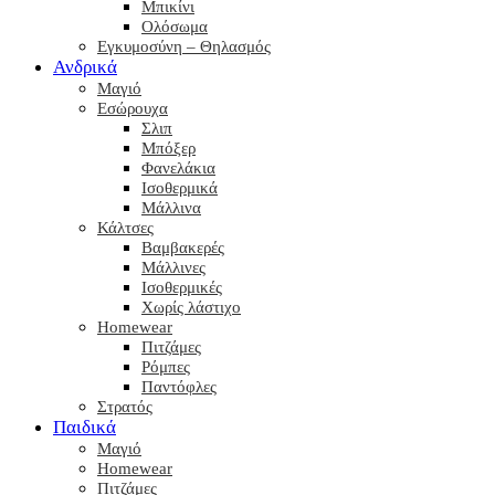
Μπικίνι
Ολόσωμα
Εγκυμοσύνη – Θηλασμός
Ανδρικά
Μαγιό
Εσώρουχα
Σλιπ
Μπόξερ
Φανελάκια
Ισοθερμικά
Μάλλινα
Κάλτσες
Βαμβακερές
Μάλλινες
Ισοθερμικές
Χωρίς λάστιχο
Homewear
Πιτζάμες
Ρόμπες
Παντόφλες
Στρατός
Παιδικά
Μαγιό
Homewear
Πιτζάμες