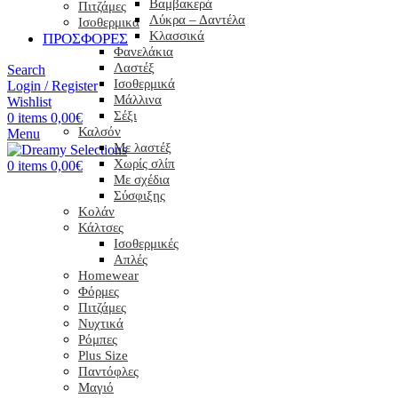
Βαμβακερά
Πιτζάμες
Λύκρα – Δαντέλα
Ισοθερμικα
Κλασσικά
ΠΡΟΣΦΟΡΕΣ
Φανελάκια
Λαστέξ
Search
Ισοθερμικά
Login / Register
Μάλλινα
Wishlist
Σέξι
0
items
0,00
€
Καλσόν
Menu
Με λαστέξ
Χωρίς σλίπ
0
items
0,00
€
Με σχέδια
Σύσφιξης
Κολάν
Κάλτσες
Ισοθερμικές
Απλές
Homewear
Φόρμες
Πιτζάμες
Νυχτικά
Ρόμπες
Plus Size
Παντόφλες
Μαγιό