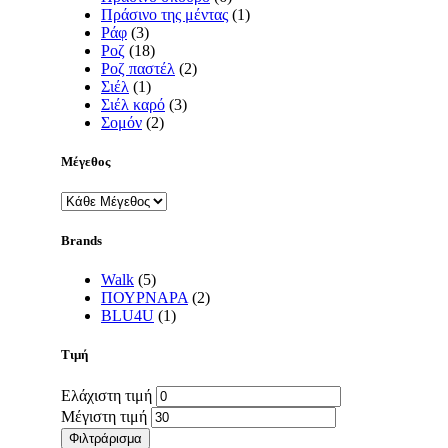
Πράσινο της μέντας
(1)
Ράφ
(3)
Ροζ
(18)
Ροζ παστέλ
(2)
Σιέλ
(1)
Σιέλ καρό
(3)
Σομόν
(2)
Μέγεθος
Brands
Walk
(5)
ΠΟΥΡΝΑΡΑ
(2)
BLU4U
(1)
Τιμή
Ελάχιστη τιμή
Μέγιστη τιμή
Φιλτράρισμα