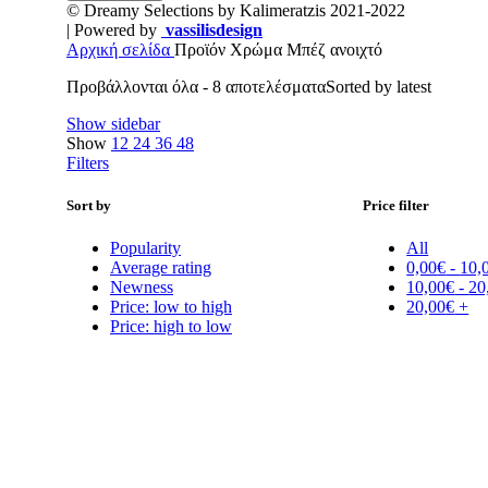
© Dreamy Selections by Kalimeratzis 2021-2022
| Powered by
vassilisdesign
Αρχική σελίδα
Προϊόν Χρώμα
Μπέζ ανοιχτό
Προβάλλονται όλα - 8 αποτελέσματα
Sorted by latest
Show sidebar
Show
12
24
36
48
Filters
Sort by
Price filter
Popularity
All
Average rating
0,00
€
-
10,
Newness
10,00
€
-
20
Price: low to high
20,00
€
+
Price: high to low