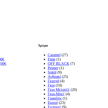
Χρώμα
Caramel
(27)
00
€
Fime
(1)
,00
€
OFF BLACK
(7)
Pepper
(1)
Soleil
(9)
Ανθρακί
(25)
Γκρενά
(4)
Γκρι
(10)
Γκρι Μελανζέ
(20)
Γκρι-Μπεζ
(4)
Γραφίτης
(1)
Εκρού
(23)
Εμπριμέ
(9)