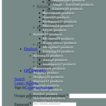
Βαμβακερά
5 products
Μάλλινα
Λύκρα – Δαντέλα
8 products
Κάλτσες
Κλασσικά
9 products
Βαμβακερές
Φανελάκια
6 products
Μάλλινες
Λαστέξ
9 products
Ισοθερμικές
Ισοθερμικά
27 products
Χωρίς λάστιχο
Μάλλινα
24 products
Homewear
Σέξι
35 products
Πιτζάμες
Καλσόν
37 products
Ρόμπες
Με λαστέξ
9 products
Παντόφλες
Χωρίς σλίπ
12 products
Στρατός
Με σχέδια
3 products
Παιδικά
Σύσφιξης
19 products
Μαγιό
Κάλτσες
31 products
Homewear
Απλές
8 products
Πιτζάμες
Ισοθερμικές
2 products
Ισοθερμικα
Homewear
8 products
ΠΡΟΣΦΟΡΕΣ
Φόρμες
1 product
Πιτζάμες
20 products
Search
Νυχτικά
12 products
Login / Register
Ρόμπες
6 products
Sign in
Create an Account
Plus Size
0 products
Κολάν
1 product
Όνομα χρήστη ή διεύθυνση email
*
Παντόφλες
9 products
Μαγιό
48 products
Password
*