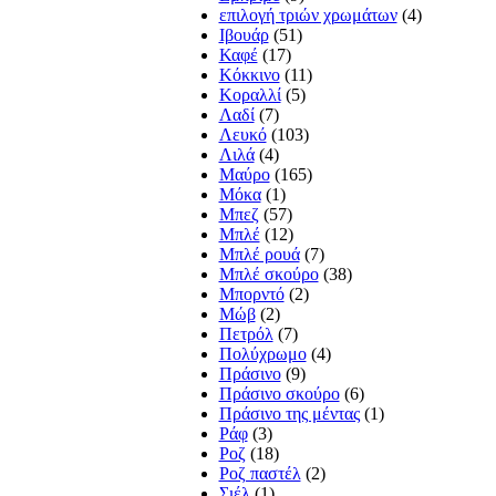
επιλογή τριών χρωμάτων
(4)
Ιβουάρ
(51)
Καφέ
(17)
Κόκκινο
(11)
Κοραλλί
(5)
Λαδί
(7)
Λευκό
(103)
Λιλά
(4)
Μαύρο
(165)
Μόκα
(1)
Μπεζ
(57)
Μπλέ
(12)
Μπλέ ρουά
(7)
Μπλέ σκούρο
(38)
Μπορντό
(2)
Μώβ
(2)
Πετρόλ
(7)
Πολύχρωμο
(4)
Πράσινο
(9)
Πράσινο σκούρο
(6)
Πράσινο της μέντας
(1)
Ράφ
(3)
Ροζ
(18)
Ροζ παστέλ
(2)
Σιέλ
(1)