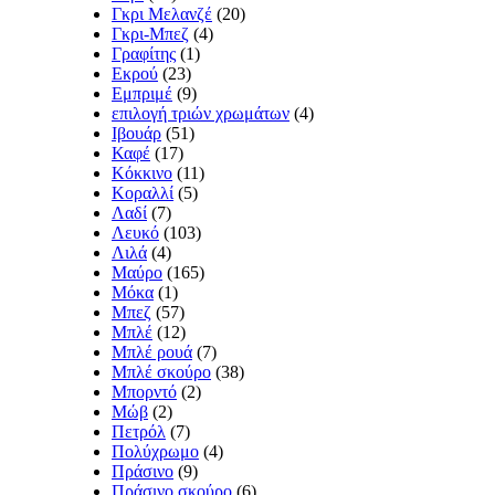
Γκρι Μελανζέ
(20)
Γκρι-Μπεζ
(4)
Γραφίτης
(1)
Εκρού
(23)
Εμπριμέ
(9)
επιλογή τριών χρωμάτων
(4)
Ιβουάρ
(51)
Καφέ
(17)
Κόκκινο
(11)
Κοραλλί
(5)
Λαδί
(7)
Λευκό
(103)
Λιλά
(4)
Μαύρο
(165)
Μόκα
(1)
Μπεζ
(57)
Μπλέ
(12)
Μπλέ ρουά
(7)
Μπλέ σκούρο
(38)
Μπορντό
(2)
Μώβ
(2)
Πετρόλ
(7)
Πολύχρωμο
(4)
Πράσινο
(9)
Πράσινο σκούρο
(6)