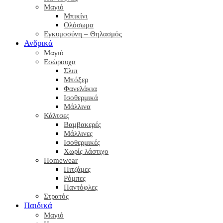
Μαγιό
Μπικίνι
Ολόσωμα
Εγκυμοσύνη – Θηλασμός
Ανδρικά
Μαγιό
Εσώρουχα
Σλιπ
Μπόξερ
Φανελάκια
Ισοθερμικά
Μάλλινα
Κάλτσες
Βαμβακερές
Μάλλινες
Ισοθερμικές
Χωρίς λάστιχο
Homewear
Πιτζάμες
Ρόμπες
Παντόφλες
Στρατός
Παιδικά
Μαγιό