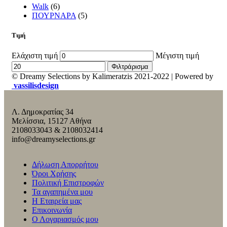
Walk
(6)
ΠΟΥΡΝΑΡΑ
(5)
Τιμή
Ελάχιστη τιμή
Μέγιστη τιμή
Φιλτράρισμα
© Dreamy Selections by Kalimeratzis 2021-2022 | Powered by
vassilisdesign
Λ. Δημοκρατίας 34
Μελίσσια, 15127 Αθήνα
2108033043 & 2108032414
info@dreamyselections.gr
Δήλωση Απορρήτου
Όροι Χρήσης
Πολιτική Επιστροφών
Τα αγαπημένα μου
Η Εταιρεία μας
Επικοινωνία
Ο Λογαριασμός μου