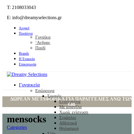
T: 2108033043
E: info@dreamyselections.gr
Αρχική
Προϊόντα
Γυναίκα
‘Ανδρας
Παιδί
Brands
Η Εταιρεία
Επικοινωνία
Γυναικεία
Εσώρουχα
Σουτιέν
ΔΩΡΕΑΝ ΜΕΤΑΦΟΡΙΚΑ ΓΙΑ ΠΑΡΑΓΓΕΛΙΕΣ ΑΝΩ ΤΩΝ
Ενισχυμένα
€40
Με μπανέλα
Χωρίς ενίσχυση
mensocks
Στράπλες
Αθλητικά
Categories
Θηλασμού
Σλίπ