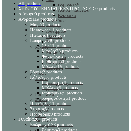
All
products
Βαμβακερά
ΧΡΙΣΤΟΥΓΕΝΝΙΑΤΙΚΕΣ ΠΡΟΤΑΣΕΙΣ
0 products
Λύκρα – Δαντέλα
Διάφορα
0 products
Κλασσικά
Ανδρας
119 products
Φανελάκια
Μαγιό
0 products
Λαστέξ
Homewear
11 products
Ισοθερμικά
Πιτζάμες
4 products
Μάλλινα
Εσώρουχα
86 products
Σέξι
Σλιπ
11 products
Καλσόν
Μπόξερ
33 products
Με λαστέξ
Φανελάκια
24 products
Χωρίς σλίπ
Ισοθερμικά
3 products
Με σχέδια
Μάλλινα
15 products
Σύσφιξης
Ρόμπες
2 products
Κολάν
Κάλτσες
16 products
Κάλτσες
Βαμβακερές
8 products
Ισοθερμικές
Μάλλινες
3 products
Απλές
Ισοθερμικές
5 products
Homewear
Χωρίς λάστιχο
1 product
Φόρμες
Παντόφλες
11 products
Πιτζάμες
Στρατός
5 products
Νυχτικά
Προσφορες
0 products
Ρόμπες
Γυναίκα
264 products
Plus Size
Εσώρουχα
138 products
Παντόφλες
Σουτιέν
49 products