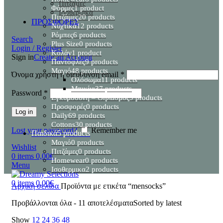
Πιτζάμες
Φόρμες
1 product
Ισοθερμικα
Πιτζάμες
20 products
ΠΡΟΣΦΟΡΕΣ
Νυχτικά
12 products
Ρόμπες
6 products
Search
Plus Size
0 products
Login / Register
Κολάν
1 product
Sign in
Create an Account
Παντόφλες
9 products
Μαγιό
48 products
Όνομα χρήστη ή διεύθυνση email
*
Ολόσωμα
11 products
Μπικίνι
37 products
Password
*
Εγκυμοσύνη – Θηλασμός
9 products
Προσφορές
0 products
Log in
Daily
69 products
Cottons
30 products
Lost your password?
Remember me
Παιδικά
5 products
Μαγιό
0 products
Wishlist
Πιτζάμες
0 products
0
items
0,00
€
Homewear
0 products
Menu
Ισοθερμικα
2 products
0
items
0,00
€
Αρχική σελίδα
Προϊόντα με ετικέτα “mensocks”
Προβάλλονται όλα - 11 αποτελέσματα
Sorted by latest
Show
12
24
36
48