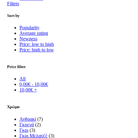
Filters
Sort by
Popularity
Average rating
Newness
Price: low to high
Price: high to low
Price filter
All
0,00
€
-
10,00
€
10,00
€
+
Χρώμα
Ανθρακί
(7)
Γκρενά
(2)
Γκρι
(3)
Γκρι Μελανζέ
(3)