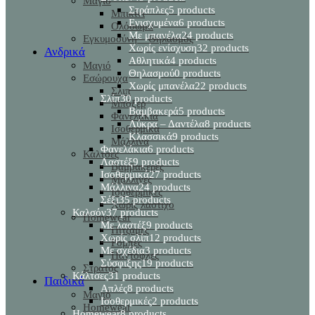
Μαγιό
Στράπλες
5 products
Μπικίνι
Ενισχυμένα
6 products
Ολόσωμα
Με μπανέλα
24 products
Εγκυμοσύνη – Θηλασμός
Χωρίς ενίσχυση
32 products
Ανδρικά
Αθλητικά
4 products
Μαγιό
Θηλασμού
0 products
Εσώρουχα
Χωρίς μπανέλα
22 products
Σλιπ
Σλίπ
30 products
Μπόξερ
Βαμβακερά
5 products
Φανελάκια
Λύκρα – Δαντέλα
8 products
Ισοθερμικά
Κλασσικά
9 products
Μάλλινα
Φανελάκια
6 products
Κάλτσες
Λαστέξ
9 products
Βαμβακερές
Ισοθερμικά
27 products
Μάλλινες
Μάλλινα
24 products
Ισοθερμικές
Σέξι
35 products
Χωρίς λάστιχο
Καλσόν
37 products
Homewear
Με λαστέξ
9 products
Πιτζάμες
Χωρίς σλίπ
12 products
Ρόμπες
Με σχέδια
3 products
Παντόφλες
Σύσφιξης
19 products
Στρατός
Κάλτσες
31 products
Παιδικά
Απλές
8 products
Μαγιό
Ισοθερμικές
2 products
Homewear
Homewear
8 products