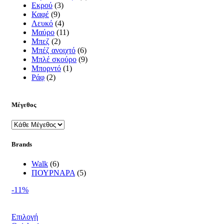
Εκρού
(3)
Καφέ
(9)
Λευκό
(4)
Μαύρο
(11)
Μπεζ
(2)
Μπέζ ανοιχτό
(6)
Μπλέ σκούρο
(9)
Μπορντό
(1)
Ράφ
(2)
Μέγεθος
Brands
Walk
(6)
ΠΟΥΡΝΑΡΑ
(5)
-11%
Επιλογή