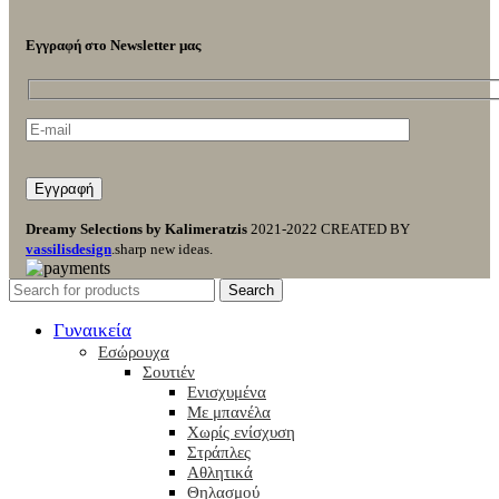
Εγγραφή στο Newsletter μας
Dreamy Selections by Kalimeratzis
2021-2022 CREATED BY
vassilisdesign
.sharp new ideas.
Search
Γυναικεία
Εσώρουχα
Σουτιέν
Ενισχυμένα
Με μπανέλα
Χωρίς ενίσχυση
Στράπλες
Αθλητικά
Θηλασμού