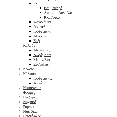
Σλίπ
Βαμβακερά
Λύκρα – Δαντέλα
Κλασσικά
Φανελάκια
Λαστέξ
Ισοθερμικά
Μάλλινα
Σέξι
Καλσόν
Με λαστέξ
Χωρίς σλίπ
Με σχέδια
Σύσφιξης
Κολάν
Κάλτσες
Ισοθερμικές
Απλές
Homewear
Φόρμες
Πιτζάμες
Νυχτικά
Ρόμπες
Plus Size
Παντόφλες