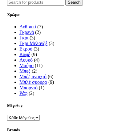
Search
Χρώμα
Ανθρακί
(7)
Γκρενά
(2)
Γκρι
(3)
Γκρι Μελανζέ
(3)
Εκρού
(3)
Καφέ
(9)
Λευκό
(4)
Μαύρο
(11)
Μπεζ
(2)
Μπέζ ανοιχτό
(6)
Μπλέ σκούρο
(9)
Μπορντό
(1)
Ράφ
(2)
Μέγεθος
Brands