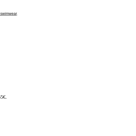
p swimwear
,
55€.