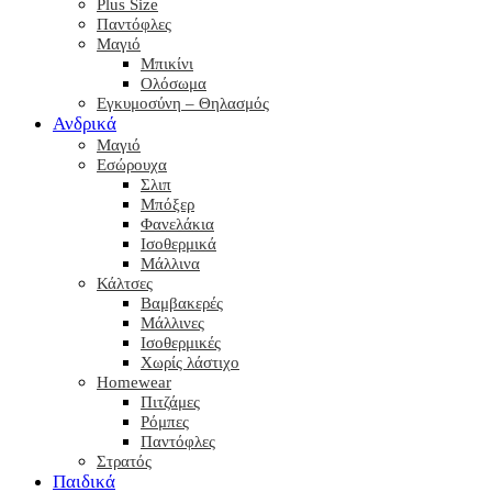
Plus Size
Παντόφλες
Μαγιό
Μπικίνι
Ολόσωμα
Εγκυμοσύνη – Θηλασμός
Ανδρικά
Μαγιό
Εσώρουχα
Σλιπ
Μπόξερ
Φανελάκια
Ισοθερμικά
Μάλλινα
Κάλτσες
Βαμβακερές
Μάλλινες
Ισοθερμικές
Χωρίς λάστιχο
Homewear
Πιτζάμες
Ρόμπες
Παντόφλες
Στρατός
Παιδικά