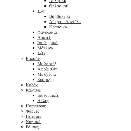
Αθλητικά
Θηλασμού
Σλίπ
Βαμβακερά
Λύκρα – Δαντέλα
Κλασσικά
Φανελάκια
Λαστέξ
Ισοθερμικά
Μάλλινα
Σέξι
Καλσόν
Με λαστέξ
Χωρίς σλίπ
Με σχέδια
Σύσφιξης
Κολάν
Κάλτσες
Ισοθερμικές
Απλές
Homewear
Φόρμες
Πιτζάμες
Νυχτικά
Ρόμπες