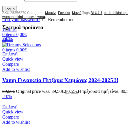
Log in
SKU
25366270
Categories
Μπικίνι
,
Γυναίκα
,
Μαγιό
Tags
BLU4U
,
blu4u bikini to
women bikini top swimwear
Lost your password?
Remember me
Σχετικά προϊόντα
Wishlist
0
items
0,00
€
-10%
Menu
0
items
0,00
€
Επιλογή
Quick view
Compare
Add to wishlist
Vamp Γυναικεία Πιτζάμα Χειμώνας 2024-2025!!!
89,50
€
Original price was: 89,50€.
80,55
€
Η τρέχουσα τιμή είναι: 80,
-10%
Επιλογή
Quick view
Compare
Add to wishlist