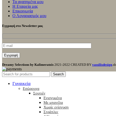
Τα αγαπημένα μου
Η Εταιρεία μας
Επικοινωνία
Ο Λογαριασμός μου
Εγγραφή στο Newsletter μας
Dreamy Selections by Kalimeratzis
2021-2022 CREATED BY
vassilisdesign
.s
Search
Γυναικεία
Εσώρουχα
Σουτιέν
Ενισχυμένα
Με μπανέλα
Χωρίς ενίσχυση
Στράπλες