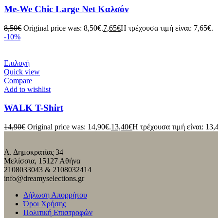
Me-We Chic Large Net Καλσόν
8,50
€
Original price was: 8,50€.
7,65
€
Η τρέχουσα τιμή είναι: 7,65€.
-10%
Επιλογή
Quick view
Compare
Add to wishlist
WALK Τ-Shirt
14,90
€
Original price was: 14,90€.
13,40
€
Η τρέχουσα τιμή είναι: 13,
Λ. Δημοκρατίας 34
Μελίσσια, 15127 Αθήνα
2108033043 & 2108032414
info@dreamyselections.gr
Δήλωση Απορρήτου
Όροι Χρήσης
Πολιτική Επιστροφών