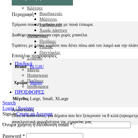
Μάλλινα
Κάλτσες
Βαμβακερές
Περιγραφή
Μάλλινες
Ισοθερμικές
Τρίγωνο σουτιέν μπικίνι τοπ με πουά τύπωμα.
Χωρίς λάστιχο
Διαθέτει αφαιρούμενα cups χωρίς μπανέλα.
Homewear
Πιτζάμες
Τιράντες με λεπτό κορδόνι που δένει πίσω από τον λαιμό και την πλάτ
Ρόμπες
Παντόφλες
Επιπλέον πληροφορίες
Στρατός
Παιδικά
Brand
BLU4U
Μαγιό
Homewear
Πιτζάμες
Χρώμα
Μαύρο
Ισοθερμικα
ΠΡΟΣΦΟΡΕΣ
Μέγεθος
Large, Small, XLarge
Search
Login / Register
Αποστολές
Sign in
Create an Account
Όλες οι αποστολές, για δέματα που δεν ξεπερνούν τα 8 κιλά (ογκομετρ
αποκλειστική αρμοδιότητα της εταιρείας μας.
Όνομα χρήστη ή διεύθυνση email
*
Password
*