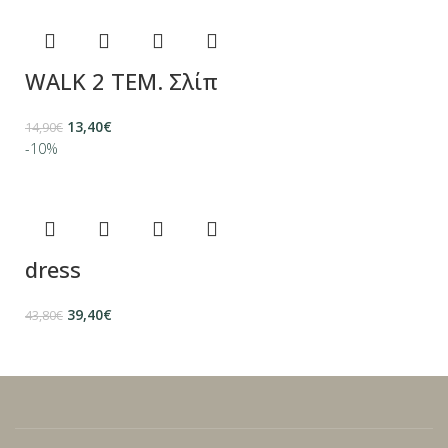
WALK 2 ΤΕΜ. Σλίπ
13,40
€
14,90
€
-10%
dress
39,40
€
43,80
€