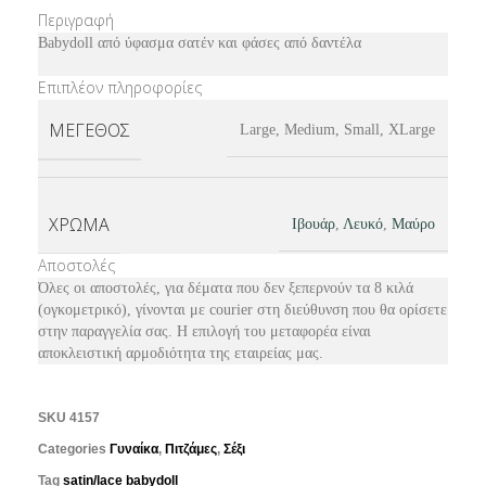
Περιγραφή
Babydoll από ύφασμα σατέν και φάσες από δαντέλα
Επιπλέον πληροφορίες
ΜΈΓΕΘΟΣ
Large, Medium, Small, XLarge
ΧΡΏΜΑ
Ιβουάρ
,
Λευκό
,
Μαύρο
Αποστολές
Όλες οι αποστολές, για δέματα που δεν ξεπερνούν τα 8 κιλά
(ογκομετρικό), γίνονται με courier στη διεύθυνση που θα ορίσετε
στην παραγγελία σας. Η επιλογή του μεταφορέα είναι
αποκλειστική αρμοδιότητα της εταιρείας μας.
SKU
4157
Categories
Γυναίκα
,
Πιτζάμες
,
Σέξι
Tag
satin/lace babydoll