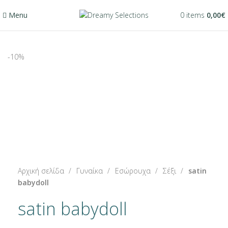
Menu
0
items
0,00
€
-10%
-10%
Click to enlarge
Αρχική σελίδα
Γυναίκα
Εσώρουχα
Σέξι
satin
babydoll
satin babydoll