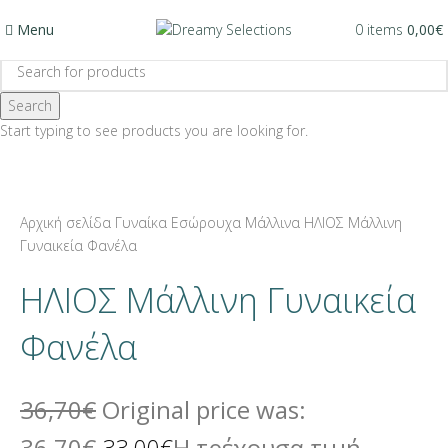
Menu
0
items
0,00
€
Search
-10%
Start typing to see products you are looking for.
-10%
Click to enlarge
Αρχική σελίδα
Γυναίκα
Εσώρουχα
Μάλλινα
ΗΛΙΟΣ Μάλλινη
Γυναικεία Φανέλα
ΗΛΙΟΣ Μάλλινη Γυναικεία
Φανέλα
36,70
€
Original price was:
36,70€.
Η τρέχουσα τιμή