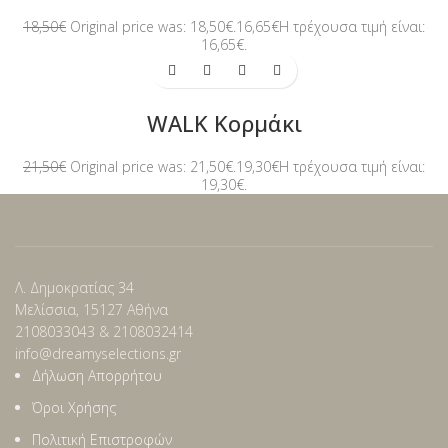
18,50
€
Original price was: 18,50€.
16,65
€
Η τρέχουσα τιμή είναι:
16,65€.
-10%
WALK Κορμάκι
21,50
€
Original price was: 21,50€.
19,30
€
Η τρέχουσα τιμή είναι:
19,30€.
Λ. Δημοκρατίας 34
Μελίσσια, 15127 Αθήνα
2108033043 & 2108032414
info@dreamyselections.gr
Δήλωση Απορρήτου
Όροι Χρήσης
Πολιτική Επιστροφών