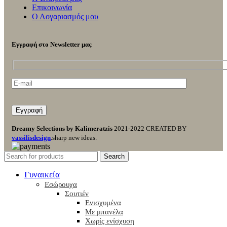
Επικοινωνία
Ο Λογαριασμός μου
Εγγραφή στο Newsletter μας
Dreamy Selections by Kalimeratzis
2021-2022 CREATED BY
vassilisdesign
.sharp new ideas.
Search
Γυναικεία
Εσώρουχα
Σουτιέν
Ενισχυμένα
Με μπανέλα
Χωρίς ενίσχυση