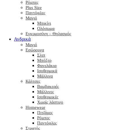
Ρόμπες
Plus Size
Παντόφλες
Μαγιό
Μπικίνι
Ολόσωμα
Εγκυμοσύνη – Θηλασμός
Ανδρικά
Μαγιό
Εσώρουχα
Σλιπ
Μπόξερ
Φανελάκια
Ισοθερμικά
Μάλλινα
Κάλτσες
Βαμβακερές
Μάλλινες
Ισοθερμικές
Χωρίς λάστιχο
Homewear
Πιτζάμες
Ρόμπες
Παντόφλες
Στρατός