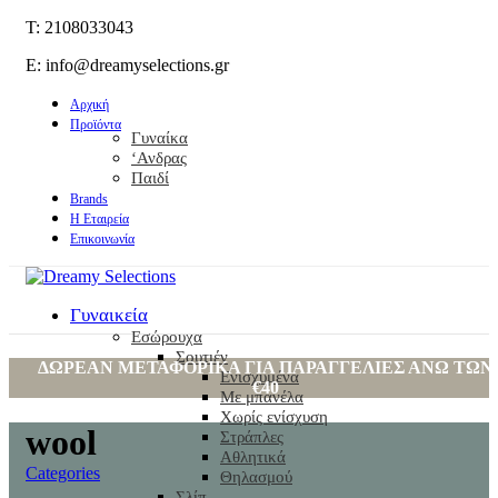
T: 2108033043
E: info@dreamyselections.gr
Αρχική
Προϊόντα
Γυναίκα
‘Ανδρας
Παιδί
Brands
Η Εταιρεία
Επικοινωνία
Γυναικεία
Εσώρουχα
Σουτιέν
ΔΩΡΕΑΝ ΜΕΤΑΦΟΡΙΚΑ ΓΙΑ ΠΑΡΑΓΓΕΛΙΕΣ ΑΝΩ ΤΩΝ
Ενισχυμένα
€40
Με μπανέλα
Χωρίς ενίσχυση
wool
Στράπλες
Αθλητικά
Categories
Θηλασμού
Σλίπ