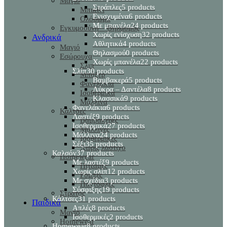
Μαγιό
Στράπλες
5 products
Μπικίνι
Ενισχυμένα
6 products
Ολόσωμα
Με μπανέλα
24 products
Εγκυμοσύνη – Θηλασμός
Χωρίς ενίσχυση
32 products
Ανδρικά
Αθλητικά
4 products
Μαγιό
Θηλασμού
0 products
Εσώρουχα
Χωρίς μπανέλα
22 products
Σλιπ
Σλίπ
30 products
Μπόξερ
Βαμβακερά
5 products
Φανελάκια
Λύκρα – Δαντέλα
8 products
Ισοθερμικά
Κλασσικά
9 products
Μάλλινα
Φανελάκια
6 products
Κάλτσες
Λαστέξ
9 products
Βαμβακερές
Ισοθερμικά
27 products
Μάλλινες
Μάλλινα
24 products
Ισοθερμικές
Σέξι
35 products
Χωρίς λάστιχο
Καλσόν
37 products
Homewear
Με λαστέξ
9 products
Πιτζάμες
Χωρίς σλίπ
12 products
Ρόμπες
Με σχέδια
3 products
Παντόφλες
Σύσφιξης
19 products
Στρατός
Κάλτσες
31 products
Παιδικά
Απλές
8 products
Μαγιό
Ισοθερμικές
2 products
Homewear
Homewear
8 products