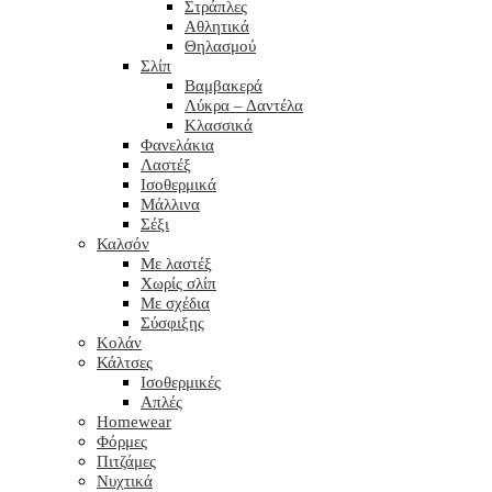
Στράπλες
Αθλητικά
Θηλασμού
Σλίπ
Βαμβακερά
Λύκρα – Δαντέλα
Κλασσικά
Φανελάκια
Λαστέξ
Ισοθερμικά
Μάλλινα
Σέξι
Καλσόν
Με λαστέξ
Χωρίς σλίπ
Με σχέδια
Σύσφιξης
Κολάν
Κάλτσες
Ισοθερμικές
Απλές
Homewear
Φόρμες
Πιτζάμες
Νυχτικά