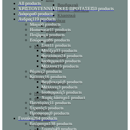
All
products
Βαμβακερά
ΧΡΙΣΤΟΥΓΕΝΝΙΑΤΙΚΕΣ ΠΡΟΤΑΣΕΙΣ
0 products
Λύκρα – Δαντέλα
Διάφορα
0 products
Κλασσικά
Ανδρας
119 products
Φανελάκια
Μαγιό
0 products
Λαστέξ
Homewear
11 products
Ισοθερμικά
Πιτζάμες
4 products
Μάλλινα
Εσώρουχα
86 products
Σέξι
Σλιπ
11 products
Καλσόν
Μπόξερ
33 products
Με λαστέξ
Φανελάκια
24 products
Χωρίς σλίπ
Ισοθερμικά
3 products
Με σχέδια
Μάλλινα
15 products
Σύσφιξης
Ρόμπες
2 products
Κολάν
Κάλτσες
16 products
Κάλτσες
Βαμβακερές
8 products
Ισοθερμικές
Μάλλινες
3 products
Απλές
Ισοθερμικές
5 products
Homewear
Χωρίς λάστιχο
1 product
Φόρμες
Παντόφλες
11 products
Πιτζάμες
Στρατός
5 products
Νυχτικά
Προσφορες
0 products
Ρόμπες
Γυναίκα
264 products
Plus Size
Εσώρουχα
138 products
Παντόφλες
Σουτιέν
49 products