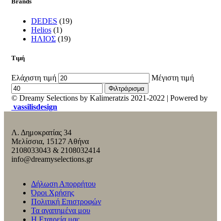
Brands
DEDES
(19)
Helios
(1)
ΗΛΙΟΣ
(19)
Τιμή
Ελάχιστη τιμή
Μέγιστη τιμή
Φιλτράρισμα
© Dreamy Selections by Kalimeratzis 2021-2022 | Powered by
vassilisdesign
Λ. Δημοκρατίας 34
Μελίσσια, 15127 Αθήνα
2108033043 & 2108032414
info@dreamyselections.gr
Δήλωση Απορρήτου
Όροι Χρήσης
Πολιτική Επιστροφών
Τα αγαπημένα μου
Η Εταιρεία μας