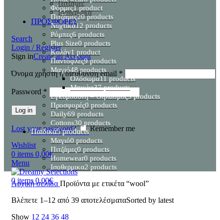
Πιτζάμες
Φόρμες
1 product
Ισοθερμικα
Πιτζάμες
20 products
ΠΡΟΣΦΟΡΕΣ
Νυχτικά
12 products
Ρόμπες
6 products
Search
Plus Size
0 products
Login / Register
Κολάν
1 product
Sign in
Create an Account
Παντόφλες
9 products
Μαγιό
48 products
Όνομα χρήστη ή διεύθυνση email
*
Ολόσωμα
11 products
Μπικίνι
37 products
Password
*
Εγκυμοσύνη – Θηλασμός
9 products
Προσφορές
0 products
Log in
Daily
69 products
Cottons
30 products
Lost your password?
Remember me
Παιδικά
5 products
Μαγιό
0 products
Wishlist
Πιτζάμες
0 products
0
items
0,00
€
Homewear
0 products
Menu
Ισοθερμικα
2 products
0
items
0,00
€
Αρχική σελίδα
Προϊόντα με ετικέτα “wool”
Βλέπετε 1–12 από 39 αποτελέσματα
Sorted by latest
Show
12
24
36
48