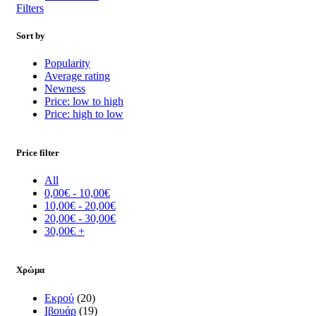
Filters
Sort by
Popularity
Average rating
Newness
Price: low to high
Price: high to low
Price filter
All
0,00
€
-
10,00
€
10,00
€
-
20,00
€
20,00
€
-
30,00
€
30,00
€
+
Χρώμα
Εκρού
(20)
Ιβουάρ
(19)