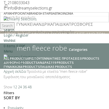
T: 2108033043
E: info@dreamyselections.gr
ΑΡΧΙΚΉ
ΠΡΟΪΌΝΤΑ
BRANDS
Η ΕΤΑΙΡΕΊΑ
ΕΠΙΚΟΙΝΩΝΊΑ
ΓΥΝΑΙΚΕΊΑ
ΑΝΔΡΙΚΆ
ΠΑΙΔΙΚΆ
ΠΡΟΣΦΟΡΕΣ
Search
Search
Start typing to see products you are looking for.
ΔΩΡΕΑΝ ΜΕΤΑΦΟΡΙΚΑ ΓΙΑ ΠΑΡΑΓΓΕΛΙΕΣ ΑΝΩ ΤΩΝ
Login / Register
€40
Wishlist
men fleece robe
0
items
0,00
€
Categories
Menu
ALL
PRODUCTS
ΧΡΙΣΤΟΥΓΕΝΝΙΑΤΙΚΕΣ ΠΡΟΤΑΣΕΙΣ
0 PRODUCTS
0
items
0,00
€
ΔΙΆΦΟΡΑ
0 PRODUCTS
ΑΝΔΡΑΣ
119 PRODUCTS
ΓΥΝΑΊΚΑ
264 PRODUCTS
ΠΑΙΔΙΚΆ
5 PRODUCTS
Αρχική σελίδα
Προϊόντα με ετικέτα “men fleece robe”
Εμφάνιση του μοναδικού αποτελέσματος
Show
12
24
36
48
Filters
SORT BY
Popularity