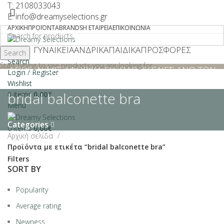
T: 2108033043
E: info@dreamyselections.gr
ΑΡΧΙΚΉ
ΠΡΟΪΌΝΤΑ
BRANDS
Η ΕΤΑΙΡΕΊΑ
ΕΠΙΚΟΙΝΩΝΊΑ
ΓΥΝΑΙΚΕΊΑ
ΑΝΔΡΙΚΆ
ΠΑΙΔΙΚΆ
ΠΡΟΣΦΟΡΕΣ
Search
Search
Start typing to see products you are looking for.
ΔΩΡΕΑΝ ΜΕΤΑΦΟΡΙΚΑ ΓΙΑ ΠΑΡΑΓΓΕΛΙΕΣ ΑΝΩ ΤΩΝ
Login / Register
€40
Wishlist
bridal balconette bra
0
items
0,00
€
Menu
Categories
0
items
0,00
€
Αρχική σελίδα
Προϊόντα με ετικέτα “bridal balconette bra”
Filters
SORT BY
Popularity
Average rating
Newness