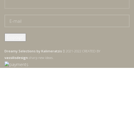
Dreamy Selections by Kalimeratzis
2021-2022 CREATED BY
vassilisdesign
.sharp new ideas.