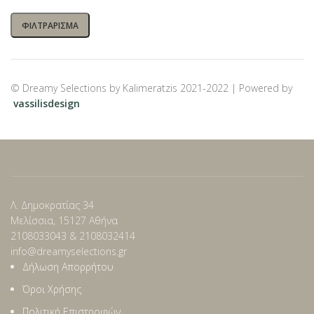
ΦΙΛΤΡΆΡΙΣΜΑ
© Dreamy Selections by Kalimeratzis 2021-2022 | Powered by
vassilisdesign
Λ. Δημοκρατίας 34
Μελίσσια, 15127 Αθήνα
2108033043 & 2108032414
info@dreamyselections.gr
Δήλωση Απορρήτου
Όροι Χρήσης
Πολιτική Επιστροφών