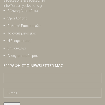
2108033043 & 2108032414
info@dreamyselections.gr
Δήλωση Απορρήτου
Όροι Χρήσης
Πολιτική Επιστροφών
Τα αγαπημένα μου
Η Εταιρεία μας
Επικοινωνία
Ο Λογαριασμός μου
ΕΓΓΡΑΦΉ ΣΤΟ NEWSLETTER ΜΑΣ