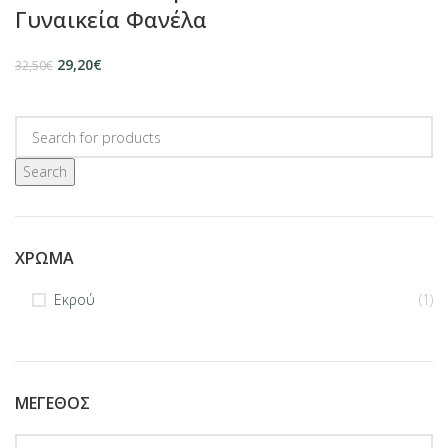
Γυναικεία Φανέλα
29,20
€
32,50
€
Search
ΧΡΏΜΑ
Εκρού
(1)
ΜΈΓΕΘΟΣ