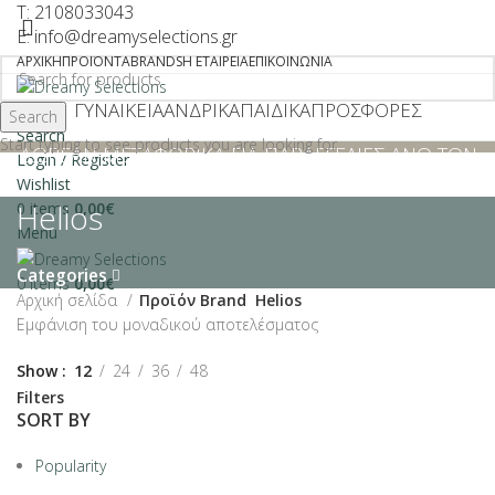
T: 2108033043
E: info@dreamyselections.gr
ΑΡΧΙΚΉ
ΠΡΟΪΌΝΤΑ
BRANDS
Η ΕΤΑΙΡΕΊΑ
ΕΠΙΚΟΙΝΩΝΊΑ
ΓΥΝΑΙΚΕΊΑ
ΑΝΔΡΙΚΆ
ΠΑΙΔΙΚΆ
ΠΡΟΣΦΟΡΕΣ
Search
Search
Start typing to see products you are looking for.
ΔΩΡΕΑΝ ΜΕΤΑΦΟΡΙΚΑ ΓΙΑ ΠΑΡΑΓΓΕΛΙΕΣ ΑΝΩ ΤΩΝ
Login / Register
€40
Wishlist
Helios
0
items
0,00
€
Menu
Categories
0
items
0,00
€
Αρχική σελίδα
Προϊόν Brand
Helios
Εμφάνιση του μοναδικού αποτελέσματος
Show
12
24
36
48
Filters
SORT BY
Popularity