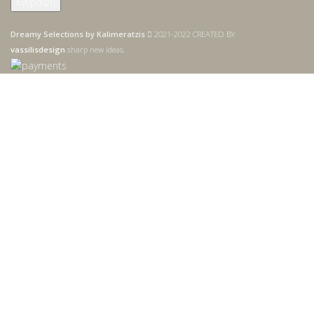
Dreamy Selections by Kalimeratzis
2021-2022 CREATED BY
vassilisdesign
.sharp new ideas.