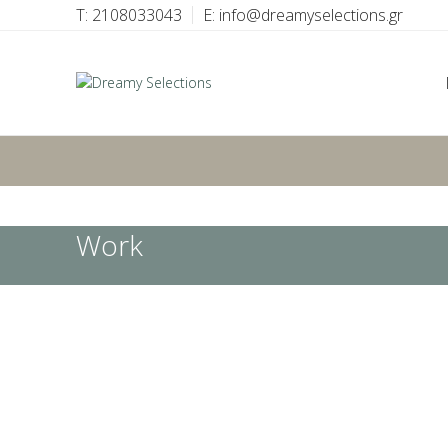
T: 2108033043
E: info@dreamyselections.gr
Search
Start typing to see products you are looking for.
Work