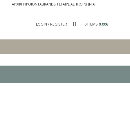
ΑΡΧΙΚΉ
ΠΡΟΪΌΝΤΑ
BRANDS
Η ΕΤΑΙΡΕΊΑ
ΕΠΙΚΟΙΝΩΝΊΑ
LOGIN / REGISTER
0
ITEMS
0,00
€
0