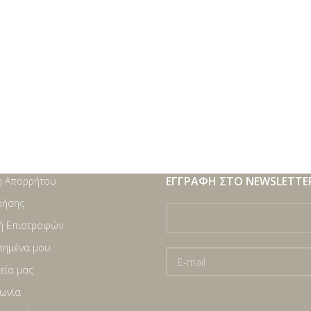
ΕΓΓΡΑΦΉ ΣΤΟ NEWSLETTE
 Απορρήτου
ρήσης
κή Επιστροφών
πημένα μου
εία μας
νωνία