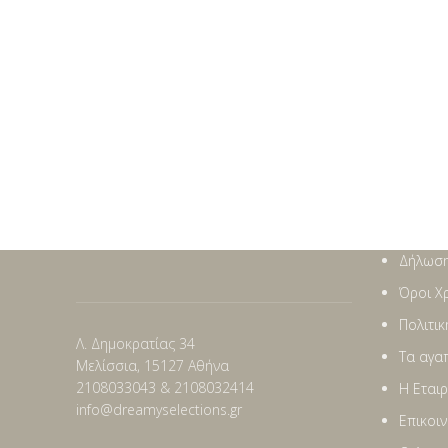
Δήλωση
Όροι Χ
Πολιτι
Λ. Δημοκρατίας 34
Τα αγα
Μελίσσια, 15127 Αθήνα
2108033043 & 2108032414
Η Εταιρ
info@dreamyselections.gr
Επικοι