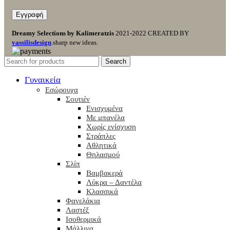
Dreamy Selections by Kalimeratzis
2021-2022 CREATED BY
vassilisdesign
.sharp new ideas.
Search
Γυναικεία
Εσώρουχα
Σουτιέν
Ενισχυμένα
Με μπανέλα
Χωρίς ενίσχυση
Στράπλες
Αθλητικά
Θηλασμού
Σλίπ
Βαμβακερά
Λύκρα – Δαντέλα
Κλασσικά
Φανελάκια
Λαστέξ
Ισοθερμικά
Μάλλινα