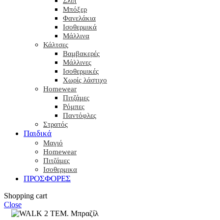
Σλιπ
Μπόξερ
Φανελάκια
Ισοθερμικά
Μάλλινα
Κάλτσες
Βαμβακερές
Μάλλινες
Ισοθερμικές
Χωρίς λάστιχο
Homewear
Πιτζάμες
Ρόμπες
Παντόφλες
Στρατός
Παιδικά
Μαγιό
Homewear
Πιτζάμες
Ισοθερμικα
ΠΡΟΣΦΟΡΕΣ
Shopping cart
Close