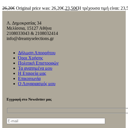
26,20
€
Original price was: 26,20€.
23,50
€
Η τρέχουσα τιμή είναι: 23,
Λ. Δημοκρατίας 34
Μελίσσια, 15127 Αθήνα
2108033043 & 2108032414
info@dreamyselections.gr
Δήλωση Απορρήτου
Όροι Χρήσης
Πολιτική Επιστροφών
Τα αγαπημένα μου
Η Εταιρεία μας
Επικοινωνία
Ο Λογαριασμός μου
Εγγραφή στο Newsletter μας