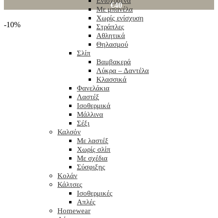
Ενισχυμένα
€40
Με μπανέλα
Χωρίς ενίσχυση
-10%
Στράπλες
-10%
Αθλητικά
Θηλασμού
Σλίπ
Βαμβακερά
Λύκρα – Δαντέλα
Κλασσικά
Φανελάκια
Λαστέξ
Ισοθερμικά
Μάλλινα
Σέξι
Καλσόν
Με λαστέξ
Click to enlarge
Χωρίς σλίπ
Με σχέδια
Σύσφιξης
Κολάν
Κάλτσες
Ισοθερμικές
Απλές
Homewear