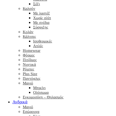
Σέξι
Καλσόν
Με λαστέξ
Χωρίς σλίπ
Με σχέδια
Σύσφιξης
Κολάν
Κάλτσες
Ισοθερμικές
Απλές
Homewear
Φόρμες
Πιτζάμες
Νυχτικά
Ρόμπες
Plus Size
Παντόφλες
Μαγιό
Μπικίνι
Ολόσωμα
Εγκυμοσύνη – Θηλασμός
Ανδρικά
Μαγιό
Εσώρουχα