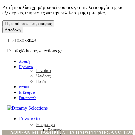
Αυτή η σελίδα χρησιμοποιεί cookies για την λειτουργία της και
εξωτερικές υπηρεσίες για την βελτίωση της εμπειρίας.
Περισσότερες Πληροφορίες
Αποδοχή
T: 2108033043
E: info@dreamyselections.gr
Αρχική
Προϊόντα
Γυναίκα
‘Ανδρας
Παιδί
Brands
Η Εταιρεία
Επικοινωνία
Γυναικεία
Εσώρουχα
Σουτιέν
ΔΩΡΕΑΝ ΜΕΤΑΦΟΡΙΚΑ ΓΙΑ ΠΑΡΑΓΓΕΛΙΕΣ ΑΝΩ ΤΩΝ