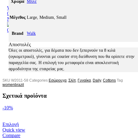
Χρώμα
Μπλέ
Wishlist
0
items
0,00
€
Μέγεθος
Large, Medium, Small
Menu
0
items
0,00
€
Brand
Walk
Αποστολές
Όλες οι αποστολές, για δέματα που δεν ξεπερνούν τα 8 κιλά
(ογκομετρικό), γίνονται με courier στη διεύθυνση που θα ορίσετε στην
παραγγελία σας. Η επιλογή του μεταφορέα είναι αποκλειστική
αρμοδιότητα της εταιρείας μας.
SKU
W2011-58
Categories
Εσώρουχα
,
Σλίπ
,
Γυναίκα
,
Daily
,
Cottons
Tag
womenbrazil
Σχετικά προϊόντα
-10%
Επιλογή
Quick view
Compare