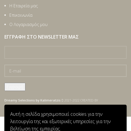
Η Εταιρεία μας
Επικοινωνία
Ο Λογαριασμός μου
ΕΓΓΡΑΦΉ ΣΤΟ NEWSLETTER ΜΑΣ
Dreamy Selections by Kalimeratzis
2021-2022 CREATED BY
vassilisdesign
.sharp new ideas.
Αυτή η σελίδα χρησιμοποιεί cookies για την
λειτουργία της και εξωτερικές υπηρεσίες για την
βελτίωση της εμπειρίας.