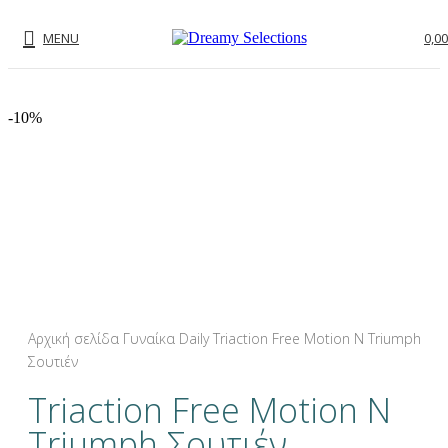
MENU
0,00
-10%
-10%
Click to enlarge
Αρχική σελίδα
Γυναίκα
Daily
Triaction Free Motion N Triumph
Σουτιέν
Triaction Free Motion N
Triumph Σουτιέν