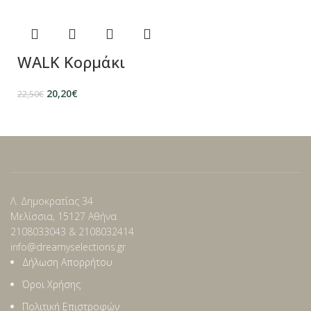
WALK Κορμάκι
20,20
€
22,50
€
Λ. Δημοκρατίας 34
Μελίσσια, 15127 Αθήνα
2108033043 & 2108032414
info@dreamyselections.gr
Δήλωση Απορρήτου
Όροι Χρήσης
Πολιτική Επιστροφών