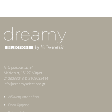
Λ. Δημοκρατίας 34
Μελίσσια, 15127 Αθήνα
2108033043 & 2108032414
info@dreamyselections.gr
Δήλωση Απορρήτου
Όροι Χρήσης