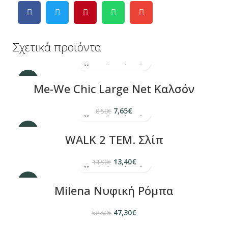
Σχετικά προϊόντα
-10%
Me-We Chic Large Net Καλσόν
7,65
€
8,50
€
-10%
WALK 2 ΤΕΜ. Σλίπ
13,40
€
14,90
€
-10%
Milena Νυφική Ρόμπα
47,30
€
52,60
€