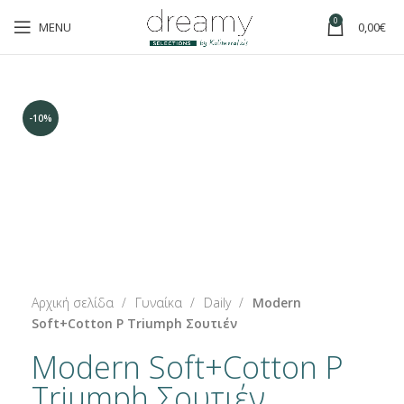
0
MENU
0,00
€
-10%
-10%
Click to enlarge
Αρχική σελίδα
Γυναίκα
Daily
Modern
Soft+Cotton P Triumph Σουτιέν
Modern Soft+Cotton P
Triumph Σουτιέν