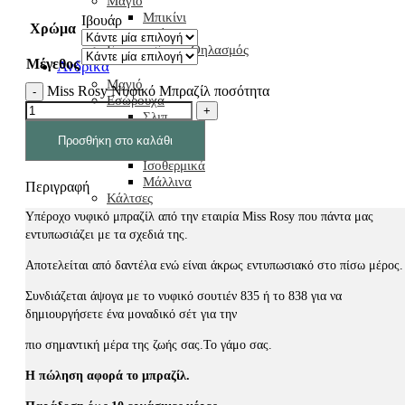
Μαγιό
Μπικίνι
Ιβουάρ
Χρώμα
Ολόσωμα
Εγκυμοσύνη – Θηλασμός
Μέγεθος
Ανδρικά
Μαγιό
Miss Rosy Nυφικό Μπραζίλ ποσότητα
Εσώρουχα
Σλιπ
Μπόξερ
Προσθήκη στο καλάθι
Φανελάκια
Ισοθερμικά
Μάλλινα
Περιγραφή
Κάλτσες
Βαμβακερές
Υπέροχο νυφικό μπραζίλ από την εταιρία Miss Rosy που πάντα μας
Μάλλινες
εντυπωσιάζει με τα σχεδιά της.
Ισοθερμικές
Χωρίς λάστιχο
Αποτελείται από δαντέλα ενώ είναι άκρως εντυπωσιακό στο πίσω μέρος.
Homewear
Πιτζάμες
Συνδιάζεται άψογα με το νυφικό σουτιέν 835 ή το 838 για να
Ρόμπες
δημιουργήσετε ένα μοναδικό σέτ για την
Παντόφλες
Στρατός
πιο σημαντική μέρα της ζωής σας.Το γάμο σας.
Παιδικά
Η πώληση αφορά το μπραζίλ.
Μαγιό
Homewear