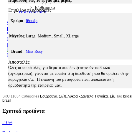
Παράδοση έως 10 εργάσιμες μέρες.
Πιτζάμες
Ισοθερμικα
Επιπλέον πληροφορίες
ΠΡΟΣΦΟΡΕΣ
Χρώμα
Ιβουάρ
Search
Login / Register
Wishlist
Μέγεθος
Large, Medium, Small, XLarge
0
items
0,00
€
Menu
Brand
Miss Rosy
0
items
0,00
€
Αποστολές
Όλες οι αποστολές, για δέματα που δεν ξεπερνούν τα 8 κιλά
(ογκομετρικό), γίνονται με courier στη διεύθυνση που θα ορίσετε στην
παραγγελία σας. Η επιλογή του μεταφορέα είναι αποκλειστική
αρμοδιότητα της εταιρείας μας.
SKU
11034
Categories
Εσώρουχα
,
Σλίπ
,
Λύκρα - Δαντέλα
,
Γυναίκα
,
Σέξι
Tag
brida
brazil
Σχετικά προϊόντα
-10%