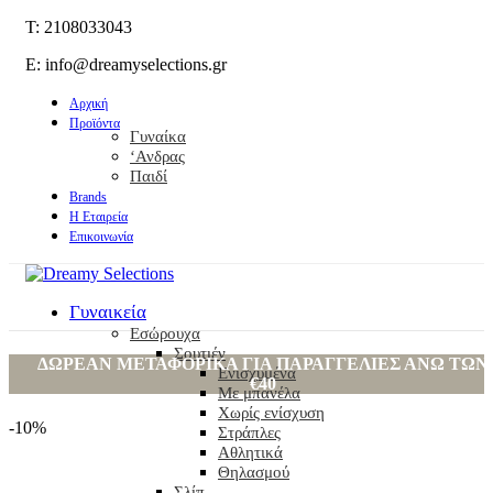
T: 2108033043
E: info@dreamyselections.gr
Αρχική
Προϊόντα
Γυναίκα
‘Ανδρας
Παιδί
Brands
Η Εταιρεία
Επικοινωνία
Γυναικεία
Εσώρουχα
Σουτιέν
ΔΩΡΕΑΝ ΜΕΤΑΦΟΡΙΚΑ ΓΙΑ ΠΑΡΑΓΓΕΛΙΕΣ ΑΝΩ ΤΩΝ
Ενισχυμένα
€40
Με μπανέλα
Χωρίς ενίσχυση
-10%
Στράπλες
-10%
Αθλητικά
Θηλασμού
Σλίπ