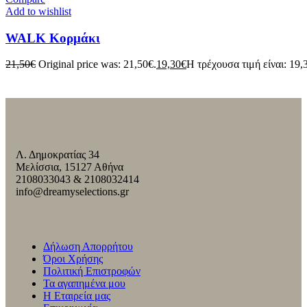
Add to wishlist
WALK Κορμάκι
21,50
€
Original price was: 21,50€.
19,30
€
Η τρέχουσα τιμή είναι: 19,
Λ. Δημοκρατίας 34
Μελίσσια, 15127 Αθήνα
2108033043 & 2108032414
info@dreamyselections.gr
Δήλωση Απορρήτου
Όροι Χρήσης
Πολιτική Επιστροφών
Τα αγαπημένα μου
Η Εταιρεία μας