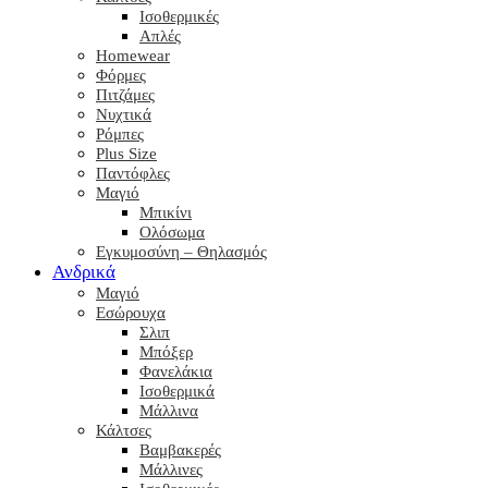
Ισοθερμικές
Απλές
Homewear
Φόρμες
Πιτζάμες
Νυχτικά
Ρόμπες
Plus Size
Παντόφλες
Μαγιό
Μπικίνι
Ολόσωμα
Εγκυμοσύνη – Θηλασμός
Ανδρικά
Μαγιό
Εσώρουχα
Σλιπ
Μπόξερ
Φανελάκια
Ισοθερμικά
Μάλλινα
Κάλτσες
Βαμβακερές
Μάλλινες