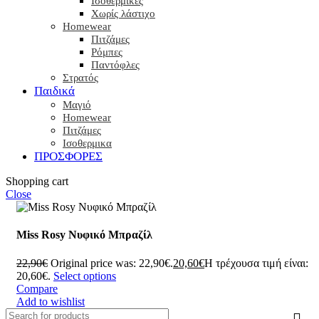
Ισοθερμικές
Χωρίς λάστιχο
Homewear
Πιτζάμες
Ρόμπες
Παντόφλες
Στρατός
Παιδικά
Μαγιό
Homewear
Πιτζάμες
Ισοθερμικα
ΠΡΟΣΦΟΡΕΣ
Shopping cart
Close
Miss Rosy Nυφικό Μπραζίλ
22,90
€
Original price was: 22,90€.
20,60
€
Η τρέχουσα τιμή είναι:
20,60€.
Select options
Compare
Add to wishlist