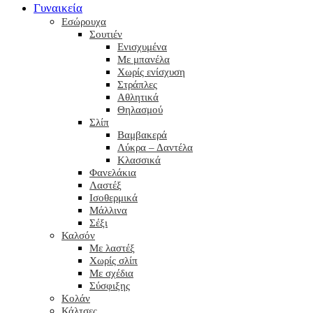
Γυναικεία
Εσώρουχα
Σουτιέν
Ενισχυμένα
Με μπανέλα
Χωρίς ενίσχυση
Στράπλες
Αθλητικά
Θηλασμού
Σλίπ
Βαμβακερά
Λύκρα – Δαντέλα
Κλασσικά
Φανελάκια
Λαστέξ
Ισοθερμικά
Μάλλινα
Σέξι
Καλσόν
Με λαστέξ
Χωρίς σλίπ
Με σχέδια
Σύσφιξης
Κολάν
Κάλτσες