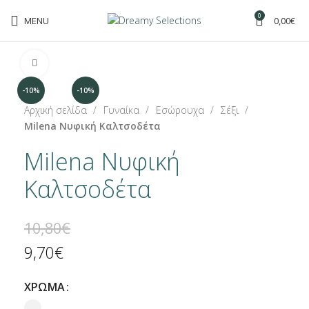
0
MENU
0,00
€
Click to enlarge
-10%
-10%
Αρχική σελίδα
Γυναίκα
Εσώρουχα
Σέξι
Milena Νυφική Καλτσοδέτα
Milena Νυφική
Καλτσοδέτα
10,80
€
9,70
€
ΧΡΩΜΑ