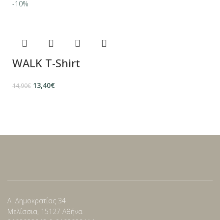
-10%
WALK Τ-Shirt
13,40
€
14,90
€
Λ. Δημοκρατίας 34
Μελίσσια, 15127 Αθήνα