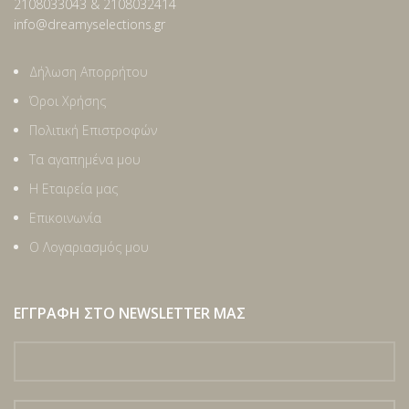
2108033043 & 2108032414
info@dreamyselections.gr
Δήλωση Απορρήτου
Όροι Χρήσης
Πολιτική Επιστροφών
Τα αγαπημένα μου
Η Εταιρεία μας
Επικοινωνία
Ο Λογαριασμός μου
ΕΓΓΡΑΦΉ ΣΤΟ NEWSLETTER ΜΑΣ