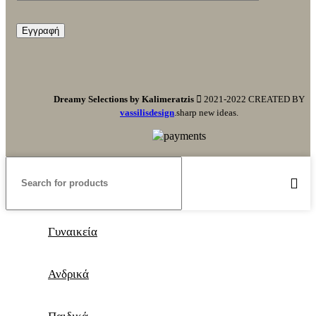
Dreamy Selections by Kalimeratzis
2021-2022 CREATED BY
vassilisdesign
.sharp new ideas.
Γυναικεία
Ανδρικά