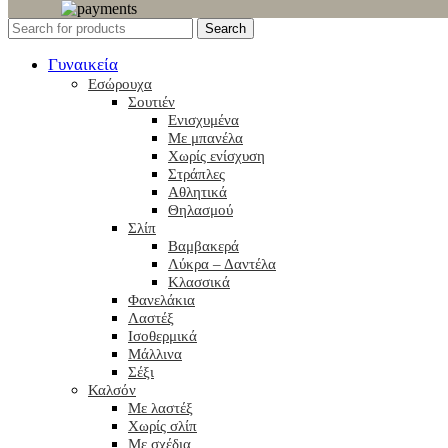
Search
Γυναικεία
Εσώρουχα
Σουτιέν
Ενισχυμένα
Με μπανέλα
Χωρίς ενίσχυση
Στράπλες
Αθλητικά
Θηλασμού
Σλίπ
Βαμβακερά
Λύκρα – Δαντέλα
Κλασσικά
Φανελάκια
Λαστέξ
Ισοθερμικά
Μάλλινα
Σέξι
Καλσόν
Με λαστέξ
Χωρίς σλίπ
Με σχέδια