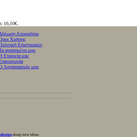
ι: 16,10€.
Δήλωση Απορρήτου
Όροι Χρήσης
Πολιτική Επιστροφών
Τα αγαπημένα μου
Η Εταιρεία μας
Επικοινωνία
Ο Λογαριασμός μου
sdesign
.sharp new ideas.