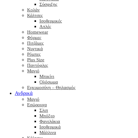
Σύσφιξης
Κολάν
Κάλτσες
Ισοθερμικές
Απλές
Homewear
Φόρμες
Πιτζάμες
Νυχτικά
Ρόμπες
Plus Size
Παντόφλες
Μαγιό
Μπικίνι
Ολόσωμα
Εγκυμοσύνη – Θηλασμός
Ανδρικά
Μαγιό
Εσώρουχα
Σλιπ
Μπόξερ
Φανελάκια
Ισοθερμικά
Μάλλινα
Κάλτσες