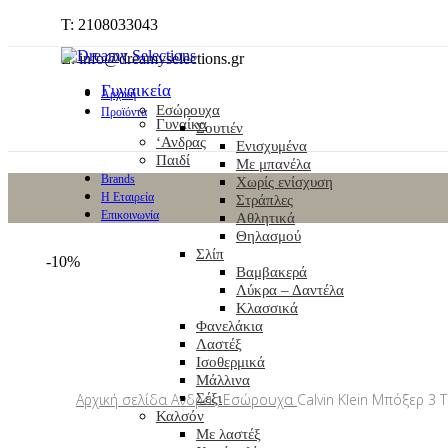
T: 2108033043
E: info@dreamyselections.gr
Γυναικεία
Αρχική
Εσώρουχα
Προϊόντα
Γυναίκα
Σουτιέν
‘Ανδρας
Ενισχυμένα
Παιδί
Με μπανέλα
Brands
Χωρίς ενίσχυση
Η Εταιρεία
Στράπλες
Επικοινωνία
Αθλητικά
Θηλασμού
Σλίπ
-10%
Βαμβακερά
-10%
Λύκρα – Δαντέλα
Κλασσικά
Φανελάκια
Λαστέξ
Click to enlarge
Ισοθερμικά
Μάλλινα
Σέξι
Αρχική σελίδα
Ανδρας
Εσώρουχα
Calvin Klein Μπόξερ 3 
Καλσόν
Με λαστέξ