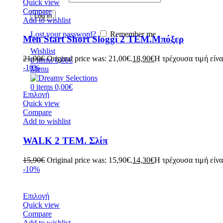
Quick view
Compare
Log in
Add to wishlist
Lost your password?
Remember me
Men Start Short Sloggi 2 ΤΕΜ.Μπόξερ
Wishlist
21,00
€
Original price was: 21,00€.
18,90
€
Η τρέχουσα τιμή είνα
0
items
0,00
€
-10%
Menu
0
items
0,00
€
Επιλογή
Quick view
Compare
Add to wishlist
WALK 2 ΤΕΜ. Σλίπ
15,90
€
Original price was: 15,90€.
14,30
€
Η τρέχουσα τιμή είνα
-10%
Επιλογή
Quick view
Compare
Add to wishlist