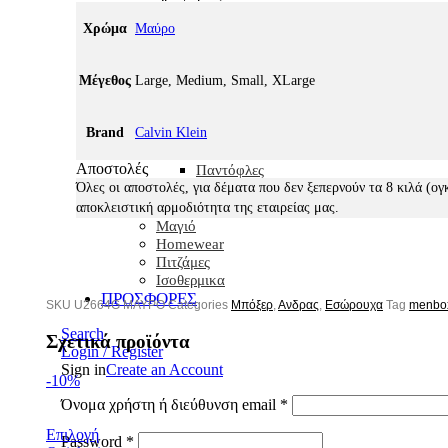
Μάλλινα
Κάλτσες
Χρώμα
Μαύρο
Βαμβακερές
Μάλλινες
Ισοθερμικές
Μέγεθος
Large, Medium, Small, XLarge
Χωρίς λάστιχο
Homewear
Brand
Calvin Klein
Πιτζάμες
Ρόμπες
Αποστολές
Παντόφλες
Στρατός
Όλες οι αποστολές, για δέματα που δεν ξεπερνούν τα 8 κιλά (ογ
Παιδικά
αποκλειστική αρμοδιότητα της εταιρείας μας.
Μαγιό
Homewear
Πιτζάμες
Ισοθερμικα
ΠΡΟΣΦΟΡΕΣ
SKU
U2664G ΜΑΥΡΟ
Categories
Μπόξερ
,
Ανδρας
,
Εσώρουχα
Tag
menbo
Search
Σχετικά προϊόντα
Login / Register
Sign in
Create an Account
-10%
Όνομα χρήστη ή διεύθυνση email
*
Επιλογή
Password
*