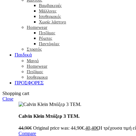
Βαμβακερές
Μάλλινες
Ισοθερμικές
Χωρίς λάστιχο
Homewear
Πιτζάμες
Ρόμπες
Παντόφλες
Στρατός
Παιδικά
Μαγιό
Homewear
Πιτζάμες
Ισοθερμικα
ΠΡΟΣΦΟΡΕΣ
Shopping cart
Close
Calvin Klein Μπόξερ 3 ΤΕΜ.
44,90
€
Original price was: 44,90€.
40,40
€
Η τρέχουσα τιμή εί
Compare