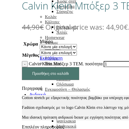
Χωρίς σλίπ
Calvin Klein Μπόξερ 3 Τ
Με σχέδια
Σύσφιξης
Κολάν
Κάλτσες
44,90
€
Original price was: 44,90€
Ισοθερμικές
Απλές
Homewear
Μαύρο
Φόρμες
Χρώμα
Πιτζάμες
Νυχτικά
Μέγεθος
Εκκαθάριση
Ρόμπες
Plus Size
Calvin Klein Μπόξερ 3 ΤΕΜ. ποσότητα
Παντόφλες
Μαγιό
Προσθήκη στο καλάθι
Μπικίνι
Ολόσωμα
Περιγραφή
Εγκυμοσύνη – Θηλασμός
Ανδρικά
Cotton stretch με εξαιρετικής ποιότητας βαμβάκι για υπέροχη εφ
Μαγιό
Εσώρουχα
Fashion σχεδιασμός με το logo Calvin Klein στο λάστιχο της μέ
Σλιπ
Μπόξερ
Μια ιδανική πρόταση ανδρικού boxer με εγγύηση ποιότητας από 
Φανελάκια
Ισοθερμικά
Επιπλέον πληροφορίες