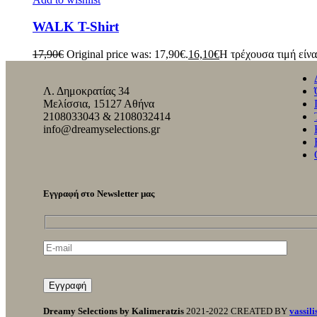
WALK T-Shirt
17,90
€
Original price was: 17,90€.
16,10
€
Η τρέχουσα τιμή είνα
Λ. Δημοκρατίας 34
Μελίσσια, 15127 Αθήνα
2108033043 & 2108032414
info@dreamyselections.gr
Εγγραφή στο Newsletter μας
Dreamy Selections by Kalimeratzis
2021-2022 CREATED BY
vassili