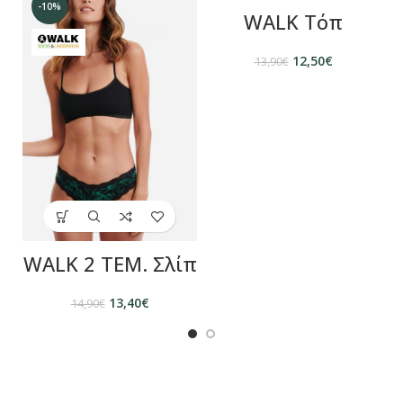
-10%
-10%
WALK Τόπ
12,50
€
13,90
€
WALK 2 ΤΕΜ. Σλίπ
13,40
€
14,90
€