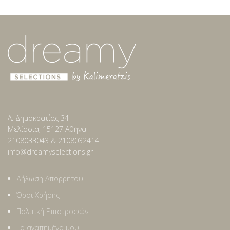
Λ. Δημοκρατίας 34
Μελίσσια, 15127 Αθήνα
2108033043 & 2108032414
info@dreamyselections.gr
Δήλωση Απορρήτου
Όροι Χρήσης
Πολιτική Επιστροφών
Τα αγαπημένα μου