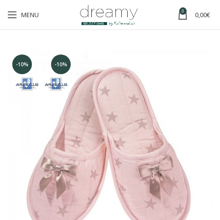
0
MENU
0,00
€
-10%
-10%