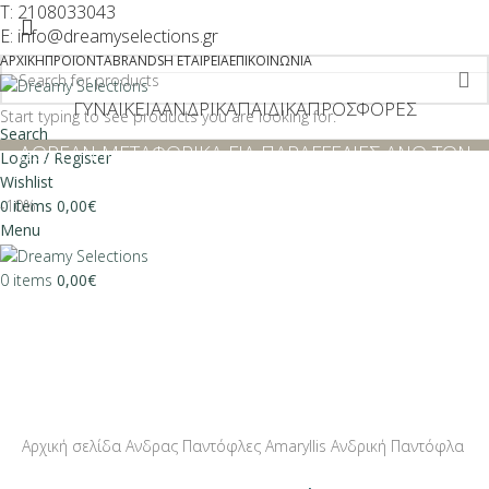
T: 2108033043
E: info@dreamyselections.gr
ΑΡΧΙΚΉ
ΠΡΟΪΌΝΤΑ
BRANDS
Η ΕΤΑΙΡΕΊΑ
ΕΠΙΚΟΙΝΩΝΊΑ
ΓΥΝΑΙΚΕΊΑ
ΑΝΔΡΙΚΆ
ΠΑΙΔΙΚΆ
ΠΡΟΣΦΟΡΕΣ
Start typing to see products you are looking for.
Search
ΔΩΡΕΑΝ ΜΕΤΑΦΟΡΙΚΑ ΓΙΑ ΠΑΡΑΓΓΕΛΙΕΣ ΑΝΩ ΤΩΝ
Login / Register
€40
Wishlist
-10%
0
items
0,00
€
-10%
Menu
0
items
0,00
€
Click to enlarge
Αρχική σελίδα
Ανδρας
Παντόφλες
Amaryllis Ανδρική Παντόφλα