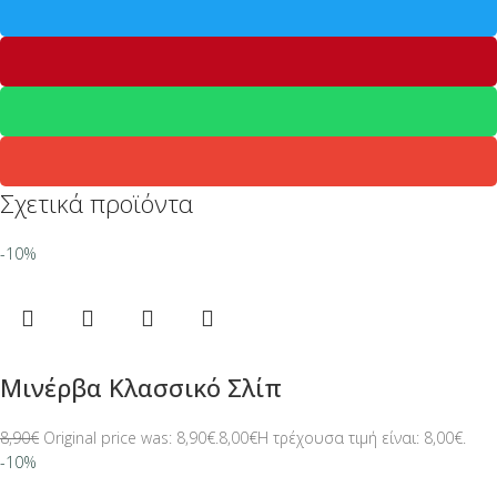
Σχετικά προϊόντα
-10%
Μινέρβα Κλασσικό Σλίπ
8,90
€
Original price was: 8,90€.
8,00
€
Η τρέχουσα τιμή είναι: 8,00€.
-10%