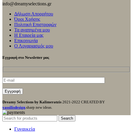
info@dreamyselections.gr
Δήλωση Απορρήτου
Όροι Χρήσης
Πολιτική Επιστροφών
Τα αγαπημένα μου
Η Εταιρεία μας
Επικοινωνία
Ο Λογαριασμός μου
Εγγραφή στο Newsletter μας
Dreamy Selections by Kalimeratzis
2021-2022 CREATED BY
vassilisdesign
.sharp new ideas.
Search
Γυναικεία