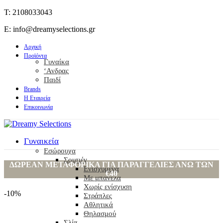
T: 2108033043
E: info@dreamyselections.gr
Αρχική
Προϊόντα
Γυναίκα
‘Ανδρας
Παιδί
Brands
Η Εταιρεία
Επικοινωνία
Γυναικεία
Εσώρουχα
Σουτιέν
ΔΩΡΕΑΝ ΜΕΤΑΦΟΡΙΚΑ ΓΙΑ ΠΑΡΑΓΓΕΛΙΕΣ ΑΝΩ ΤΩΝ
Ενισχυμένα
€40
Με μπανέλα
Χωρίς ενίσχυση
-10%
Στράπλες
-10%
Αθλητικά
Θηλασμού
Σλίπ