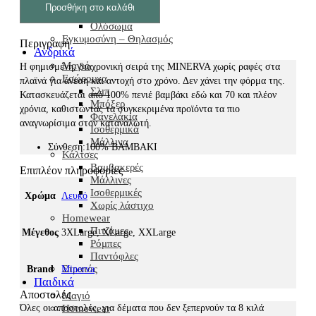
Μαγιό
Προσθήκη στο καλάθι
Μπικίνι
Ολόσωμα
Εγκυμοσύνη – Θηλασμός
Περιγραφή
Ανδρικά
Μαγιό
Η φημισμένη, διαχρονική σειρά της ΜΙΝΕRVA χωρίς ραφές στα
Εσώρουχα
πλαϊνά για άνεση και αντοχή στο χρόνο. Δεν χάνει την φόρμα της.
Σλιπ
Κατασκευάζεται από 100% πενιέ βαμβάκι εδώ και 70 και πλέον
Μπόξερ
χρόνια, καθιστώντας τα συγκεκριμένα προϊόντα τα πιο
Φανελάκια
αναγνωρίσιμα στον καταναλωτή.
Ισοθερμικά
Μάλλινα
Σύνθεση:
100% ΒΑΜΒΑΚΙ
Κάλτσες
Βαμβακερές
Επιπλέον πληροφορίες
Μάλλινες
Ισοθερμικές
Χρώμα
Λευκό
Χωρίς λάστιχο
Homewear
Πιτζάμες
Μέγεθος
3XLarge, XLarge, XXLarge
Ρόμπες
Παντόφλες
Στρατός
Brand
Minerva
Παιδικά
Αποστολές
Μαγιό
Όλες οι αποστολές, για δέματα που δεν ξεπερνούν τα 8 κιλά
Homewear