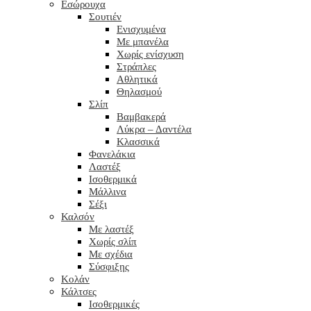
Εσώρουχα
Σουτιέν
Ενισχυμένα
Με μπανέλα
Χωρίς ενίσχυση
Στράπλες
Αθλητικά
Θηλασμού
Σλίπ
Βαμβακερά
Λύκρα – Δαντέλα
Κλασσικά
Φανελάκια
Λαστέξ
Ισοθερμικά
Μάλλινα
Σέξι
Καλσόν
Με λαστέξ
Χωρίς σλίπ
Με σχέδια
Σύσφιξης
Κολάν
Κάλτσες
Ισοθερμικές