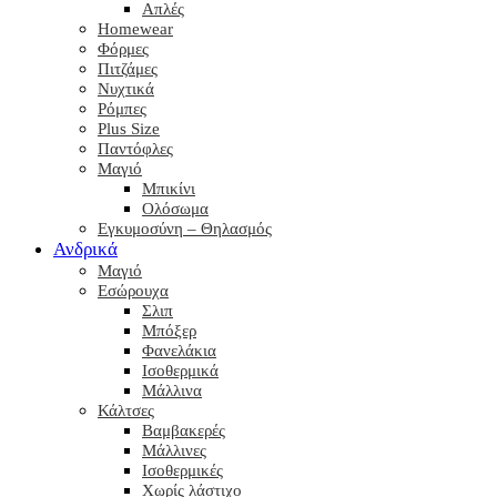
Απλές
Homewear
Φόρμες
Πιτζάμες
Νυχτικά
Ρόμπες
Plus Size
Παντόφλες
Μαγιό
Μπικίνι
Ολόσωμα
Εγκυμοσύνη – Θηλασμός
Ανδρικά
Μαγιό
Εσώρουχα
Σλιπ
Μπόξερ
Φανελάκια
Ισοθερμικά
Μάλλινα
Κάλτσες
Βαμβακερές
Μάλλινες
Ισοθερμικές
Χωρίς λάστιχο