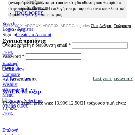
Πιτζάμες
(ογκομετρικό), γίνονται με courier στη διεύθυνση που θα ορίσετε
Ισοθερμικα
στην παραγγελία σας. Η επιλογή του μεταφορέα είναι αποκλειστική
ΠΡΟΣΦΟΡΕΣ
αρμοδιότητα της εταιρείας μας.
Search
SKU
2100 XLARGE XXLARGE 3XLARGE
Categories
Σλιπ
,
Ανδρας
,
Εσώρουχα
Login / Register
Tag
menslip
Sign in
Create an Account
Σχετικά προϊόντα
Όνομα χρήστη ή διεύθυνση email
*
-10%
Password
*
Επιλογή
Log in
Quick view
Compare
Lost your password?
Remember me
Add to wishlist
Wishlist
0
items
0,00
€
WALK Μπόξερ
Menu
13,90
€
Original price was: 13,90€.
12,50
€
Η τρέχουσα τιμή είναι:
0
items
0,00
€
12,50€.
-10%
Επιλογή