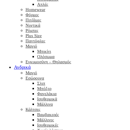
Απλές
Homewear
Φόρμες
Πιτζάμες
Νυχτικά
Ρόμπες
Plus Size
Παντόφλες
Μαγιό
Μπικίνι
Ολόσωμα
Εγκυμοσύνη – Θηλασμός
Ανδρικά
Μαγιό
Εσώρουχα
Σλιπ
Μπόξερ
Φανελάκια
Ισοθερμικά
Μάλλινα
Κάλτσες
Βαμβακερές
Μάλλινες
Ισοθερμικές