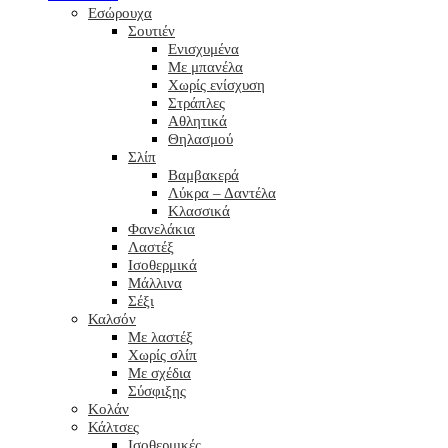
Εσώρουχα
Σουτιέν
Ενισχυμένα
Με μπανέλα
Χωρίς ενίσχυση
Στράπλες
Αθλητικά
Θηλασμού
Σλίπ
Βαμβακερά
Λύκρα – Δαντέλα
Κλασσικά
Φανελάκια
Λαστέξ
Ισοθερμικά
Μάλλινα
Σέξι
Καλσόν
Με λαστέξ
Χωρίς σλίπ
Με σχέδια
Σύσφιξης
Κολάν
Κάλτσες
Ισοθερμικές