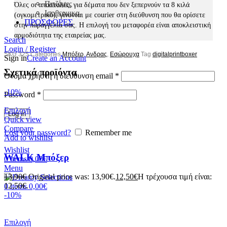
Πιτζάμες
Όλες οι αποστολές, για δέματα που δεν ξεπερνούν τα 8 κιλά
Ισοθερμικα
(ογκομετρικό), γίνονται με courier στη διεύθυνση που θα ορίσετε
ΠΡΟΣΦΟΡΕΣ
στην παραγγελία σας. Η επιλογή του μεταφορέα είναι αποκλειστική
αρμοδιότητα της εταιρείας μας.
Search
Login / Register
SKU
325
Categories
Μπόξερ
,
Ανδρας
,
Εσώρουχα
Tag
digitalprintboxer
Sign in
Create an Account
Σχετικά προϊόντα
Όνομα χρήστη ή διεύθυνση email
*
-10%
Password
*
Επιλογή
Log in
Quick view
Compare
Lost your password?
Remember me
Add to wishlist
Wishlist
WALK Μπόξερ
0
items
0,00
€
Menu
13,90
€
Original price was: 13,90€.
12,50
€
Η τρέχουσα τιμή είναι:
12,50€.
0
items
0,00
€
-10%
Επιλογή