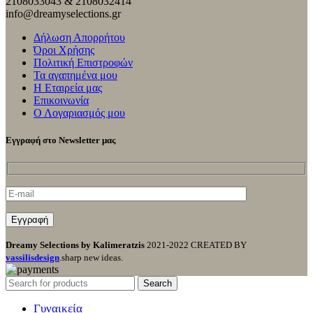
2108033043 & 2108032414
info@dreamyselections.gr
Δήλωση Απορρήτου
Όροι Χρήσης
Πολιτική Επιστροφών
Τα αγαπημένα μου
Η Εταιρεία μας
Επικοινωνία
Ο Λογαριασμός μου
Εγγραφή στο Newsletter μας
Dreamy Selections by Kalimeratzis
2021-2022 CREATED BY
vassilisdesign
.sharp new ideas.
Search
Γυναικεία