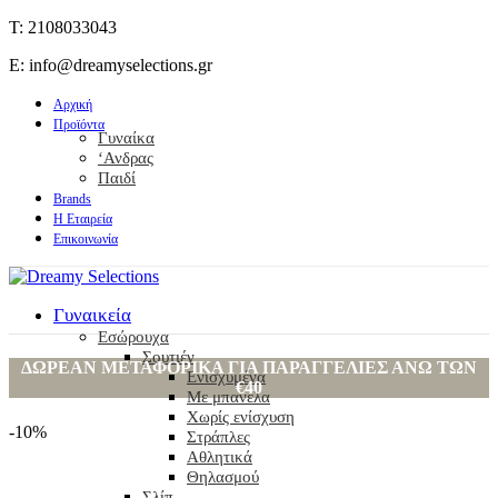
T: 2108033043
E: info@dreamyselections.gr
Αρχική
Προϊόντα
Γυναίκα
‘Ανδρας
Παιδί
Brands
Η Εταιρεία
Επικοινωνία
Γυναικεία
Εσώρουχα
Σουτιέν
ΔΩΡΕΑΝ ΜΕΤΑΦΟΡΙΚΑ ΓΙΑ ΠΑΡΑΓΓΕΛΙΕΣ ΑΝΩ ΤΩΝ
Ενισχυμένα
€40
Με μπανέλα
Χωρίς ενίσχυση
-10%
Στράπλες
-10%
Αθλητικά
Θηλασμού
Σλίπ