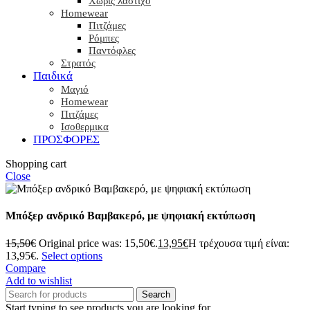
Χωρίς λάστιχο
Homewear
Πιτζάμες
Ρόμπες
Παντόφλες
Στρατός
Παιδικά
Μαγιό
Homewear
Πιτζάμες
Ισοθερμικα
ΠΡΟΣΦΟΡΕΣ
Shopping cart
Close
Μπόξερ ανδρικό Βαμβακερό, με ψηφιακή εκτύπωση
15,50
€
Original price was: 15,50€.
13,95
€
Η τρέχουσα τιμή είναι:
13,95€.
Select options
Compare
Add to wishlist
Search
Start typing to see products you are looking for.