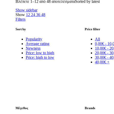
Βλέπετε 1–12 από 48 αποτελέσματα
Sorted by latest
Show sidebar
Show
12
24
36
48
Filters
Sort by
Price filter
Popularity
All
Average rating
0,00
€
-
10,
Newness
10,00
€
-
20
Price: low to high
20,00
€
-
30
Price: high to low
30,00
€
-
40
40,00
€
+
Μέγεθος
Brands