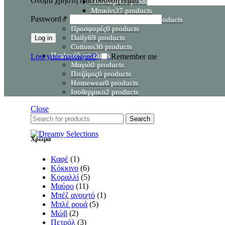
Όνομα χρήστη ή διεύθυνση email
*
Ολόσωμα
11 products
Μπικίνι
37 products
Password
*
Εγκυμοσύνη – Θηλασμός
9 products
Προσφορές
0 products
Daily
69 products
Log in
Cottons
30 products
Παιδικά
5 products
Lost your password?
Remember me
Μαγιό
0 products
Πιτζάμες
0 products
Homewear
0 products
Ισοθερμικα
2 products
Close
Search
Χρώμα
Καφέ
(1)
Κόκκινο
(6)
Κοραλλί
(5)
Μαύρο
(11)
Μπέζ ανοιχτό
(1)
Μπλέ ρουά
(5)
Μώβ
(2)
Πετρόλ
(3)