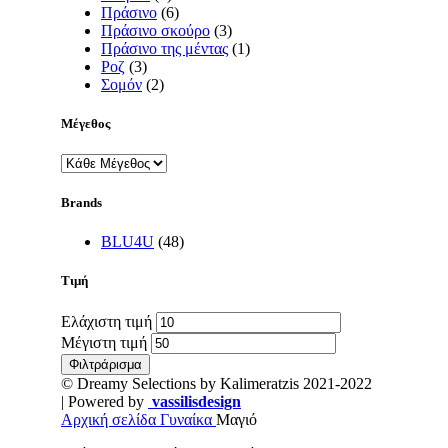
Πράσινο
(6)
Πράσινο σκούρο
(3)
Πράσινο της μέντας
(1)
Ροζ
(3)
Σομόν
(2)
Μέγεθος
Brands
BLU4U
(48)
Τιμή
Ελάχιστη τιμή
Μέγιστη τιμή
Φιλτράρισμα
© Dreamy Selections by Kalimeratzis 2021-2022
| Powered by
vassilisdesign
Αρχική σελίδα
Γυναίκα
Μαγιό