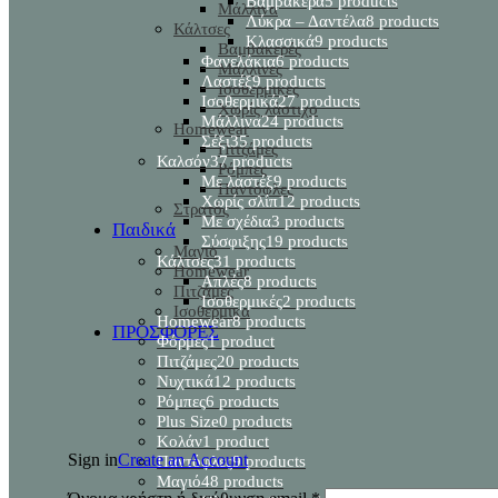
Βαμβακερά
5 products
Μάλλινα
Λύκρα – Δαντέλα
8 products
Κάλτσες
Κλασσικά
9 products
Βαμβακερές
Φανελάκια
6 products
Μάλλινες
Λαστέξ
9 products
Ισοθερμικές
Ισοθερμικά
27 products
Χωρίς λάστιχο
Μάλλινα
24 products
Homewear
Σέξι
35 products
Πιτζάμες
Καλσόν
37 products
Ρόμπες
Με λαστέξ
9 products
Παντόφλες
Χωρίς σλίπ
12 products
Στρατός
Με σχέδια
3 products
Παιδικά
Σύσφιξης
19 products
Μαγιό
Κάλτσες
31 products
Homewear
Απλές
8 products
Πιτζάμες
Ισοθερμικές
2 products
Ισοθερμικα
Homewear
8 products
ΠΡΟΣΦΟΡΕΣ
Φόρμες
1 product
Πιτζάμες
20 products
Νυχτικά
12 products
Ρόμπες
6 products
Plus Size
0 products
Κολάν
1 product
Sign in
Create an Account
Παντόφλες
9 products
Μαγιό
48 products