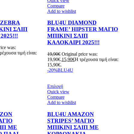
Quick view
Compare
Add to wishlist
 ZEBRA
BLU4U DIAMOND
ΚΙΝΙ ΣΛΙΠ
FRAME’ HIPSTER ΜΑΓΙΟ
025!!!
ΜΠΙΚΙΝΙ ΣΛΙΠ
KAΛΟΚΑΙΡΙ 2025!!!
rice was:
ρέχουσα τιμή είναι:
19,90
€
Original price was:
19,90€.
15,90
€
Η τρέχουσα τιμή είναι:
15,90€.
-20%
BLU4U
Επιλογή
Quick view
Compare
Add to wishlist
AZON
BLU4U AMAZON
ΑΓΙΟ
STRIPES’ ΜΑΓΙΟ
ΙΠ ΜΕ
ΜΠΙΚΙΝΙ ΣΛΙΠ ΜΕ
Ο ΠΛΑΙ
ΚΟΡΔΟΝΑΚΙΑ