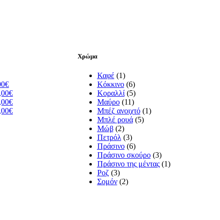
Χρώμα
Καφέ
(1)
00
€
Κόκκινο
(6)
,00
€
Κοραλλί
(5)
,00
€
Μαύρο
(11)
,00
€
Μπέζ ανοιχτό
(1)
Μπλέ ρουά
(5)
Μώβ
(2)
Πετρόλ
(3)
Πράσινο
(6)
Πράσινο σκούρο
(3)
Πράσινο της μέντας
(1)
Ροζ
(3)
Σομόν
(2)