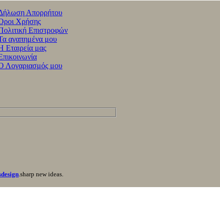
Δήλωση Απορρήτου
Όροι Χρήσης
Πολιτική Επιστροφών
Τα αγαπημένα μου
Η Εταιρεία μας
Επικοινωνία
Ο Λογαριασμός μου
sdesign
.sharp new ideas.