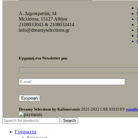
Λ. Δημοκρατίας 34
Μελίσσια, 15127 Αθήνα
2108033043 & 2108032414
info@dreamyselections.gr
Εγγραφή στο Newsletter μας
Dreamy Selections by Kalimeratzis
2021-2022 CREATED BY
vassili
Search
Γυναικεία
Εσώρουχα