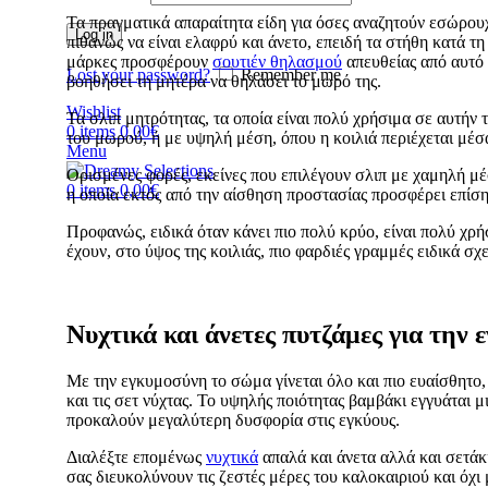
Τα πραγματικά απαραίτητα είδη για όσες αναζητούν εσώρου
Log in
πιθανώς να είναι ελαφρύ και άνετο, επειδή τα στήθη κατά τ
μάρκες προσφέρουν
σουτιέν θηλασμού
απευθείας από αυτό 
Lost your password?
Remember me
βοηθήσει τη μητέρα να θηλάσει το μωρό της.
Wishlist
Τα σλιπ μητρότητας, τα οποία είναι πολύ χρήσιμα σε αυτήν 
0
items
0,00
€
του μωρού, ή με υψηλή μέση, όπου η κοιλιά περιέχεται μέσ
Menu
Ορισμένες φορές, εκείνες που επιλέγουν σλιπ με χαμηλή μ
0
items
0,00
€
η οποία εκτός από την αίσθηση προστασίας προσφέρει επίσ
Προφανώς, ειδικά όταν κάνει πιο πολύ κρύο, είναι πολύ χρή
έχουν, στο ύψος της κοιλιάς, πιο φαρδιές γραμμές ειδικά 
Νυχτικά και άνετες πυτζάμες για την 
Με την εγκυμοσύνη το σώμα γίνεται όλο και πιο ευαίσθητο,
και τις σετ νύχτας. Το υψηλής ποιότητας βαμβάκι εγγυάται 
προκαλούν μεγαλύτερη δυσφορία στις εγκύους.
Διαλέξτε επομένως
νυχτικά
απαλά και άνετα αλλά και σετάκ
σας διευκολύνουν τις ζεστές μέρες του καλοκαιριού και όχι