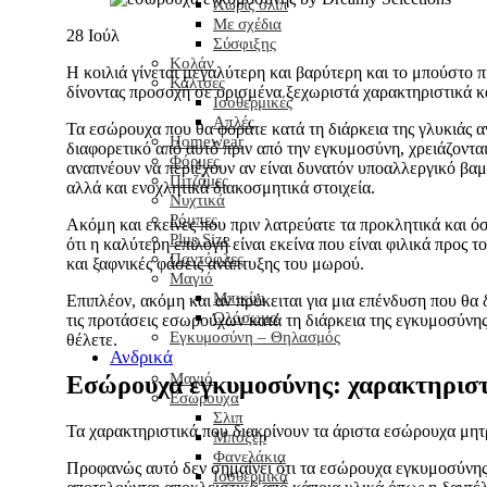
Χωρίς σλίπ
Με σχέδια
28
Ιούλ
Σύσφιξης
Κολάν
Η κοιλιά γίνεται μεγαλύτερη και βαρύτερη και το μπούστο 
Κάλτσες
δίνοντας προσοχή σε ορισμένα ξεχωριστά χαρακτηριστικά κα
Ισοθερμικές
Απλές
Τα εσώρουχα που θα φοράτε κατά τη διάρκεια της γλυκιάς α
Homewear
διαφορετικό από αυτό πριν από την εγκυμοσύνη, χρειάζονται 
Φόρμες
αναπνέουν να περιέχουν αν είναι δυνατόν υποαλλεργικό βα
Πιτζάμες
αλλά και ενοχλητικά διακοσμητικά στοιχεία.
Νυχτικά
Ρόμπες
Ακόμη και εκείνες που πριν λατρεύατε τα προκλητικά και ό
Plus Size
ότι η καλύτερη επιλογή είναι εκείνα που είναι φιλικά προς
Παντόφλες
και ξαφνικές φάσεις ανάπτυξης του μωρού.
Μαγιό
Μπικίνι
Επιπλέον, ακόμη και αν πρόκειται για μια επένδυση που θα 
Ολόσωμα
τις προτάσεις εσωρούχων κατά τη διάρκεια της εγκυμοσύνης
Εγκυμοσύνη – Θηλασμός
θέλετε.
Ανδρικά
Μαγιό
Εσώρουχα εγκυμοσύνης: χαρακτηριστ
Εσώρουχα
Σλιπ
Τα χαρακτηριστικά που διακρίνουν τα άριστα εσώρουχα μητ
Μπόξερ
Φανελάκια
Προφανώς αυτό δεν σημαίνει ότι τα εσώρουχα εγκυμοσύνης 
Ισοθερμικά