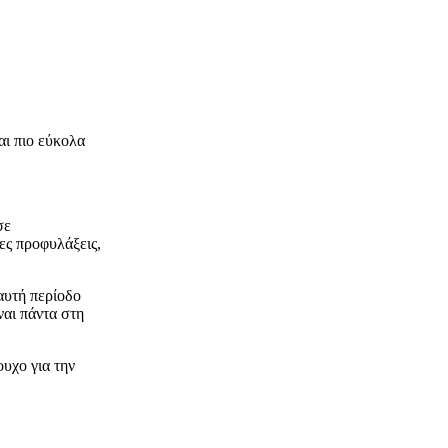
αι πιο εύκολα
σε
τες προφυλάξεις,
 αυτή περίοδο
ναι πάντα στη
ουχο για την