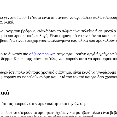
πιο γενναιόδωρο. Γι ‘αυτό είναι σημαντικό να αγοράσετε καλά εσώρο
ι υλικά.
ναμονής του βρέφους, ειδικά όταν το σώμα είναι τελείως ή σε μεγάλο
μία πιο προσεκτική επιλογή. Είναι σημαντικό να είναι άνετα και πρακ
μβάκι. Να είναι ενδεχομένως απαλλαγμένα από υλικά που προκαλούν 
σο το δυνατόν πιο
σέξι εσώρουχα
, στην εγκυμοσύνη αργά ή γρήγορα θ
 το δέρμα. Και επίσης, πάνω απ ‘όλα, να μπορούν αυτά να προσαρμοστού
διαρκέσει πολύ σύντομο χρονικό διάστημα, είναι καλό να γνωρίζουμε 
 μπορούν να φορεθούν ακόμη και μετά τον τοκετό και για όσο χρονικ
ικά
ρότητας αφορούν στην πρακτικότητα και την άνεση.
πρέπει να στερούνται όμορφων σχεδίων και μοτίβων, αλλά είναι βέβα