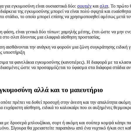
χα για εγκυμοσύνη είναι ουσιαστικά δύο:
σουτιέν
και
σλιπ
. Το πρώτο 
η διάρκεια της εγκυμοσύνης μπορεί να είναι πολύ σφιχτά και ευαίσθητ
το στάδιο, το οποίο μπορεί επίσης να χρησιμοποιηθεί αμέσως μετά τον
τη φάση, είναι γενικά δύο τύπων: χαμηλής μέσης, έτσι ώστε να μην εν
α στο σλιπ δίνοντας μια ελαφριά αίσθηση προστασίας.
έση αισθάνονται την ανάγκη να φορούν μια ζώνη συγκράτησης ειδική 
ης υποστήριξη
σιμα τα φανελάκια εγκυμοσύνης (κανοτιέρες). Η διαφορά με τα κλασικ
σχεδιασμένες ώστε να προσαρμόζεται το ύφασμα στα διάφορα στάδια αν
εγκυμοσύνη αλλά και το μαιευτήριο
 οπότε πρέπει να δοθεί προσοχή στην άνεση και την απαλότητα ακόμη 
μια ευχάριστη αίσθηση, ειδικά το καλοκαίρι που οι αυξημένες θερμοκρ
ια με δροσερά μπλουζάκια, σορτ ή ακόμη και σούπερ κομψά κάπρι πα
 μόνο. Σίγουρα θα χρειαστείτε παραπάνω από ένα νυχτικό ή/και σετ κα