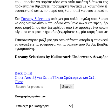
που μπορείτε να φοράτε τόσο στο σπίτι κατά τη διάρκεια τη
πρόκειται να θηλάσετε, προτιμήστε νυχτικά με κουμπάκια ή
σουτιέν από κάτω, το μωρό σας θα μπορεί να σιτιστεί από τ
Στη
Dreamy Selections
υπάρχει μια πολύ μεγάλη ποικιλία απ
να σας διευκολύνουν τα βράδια στο ύπνο αλλά και την ημέρα
τόσο κομψά που δεν ξεχωρίζουν από ένα προσεγμένο πρωινό 
σίγουρα στο μαιευτήριο θα ξεχωρίσετε ως μία κομψή και π
Επικοινωνήστε μαζί μας για οποιαδήποτε απορία ή επισκεφ
να διαλέξετε τα εσώρουχα και τα νυχτικά που θα σας βοηθή
εγκυμοσύνη.
Dreamy Selections by Kalimeratzis Underwear, Λεωφόρο
Back to list
Older
Λαστέξ για Σώμα Τέλεια Σμιλευμένο και Σέξι
Close
Search
Κατηγορίες προϊόντων