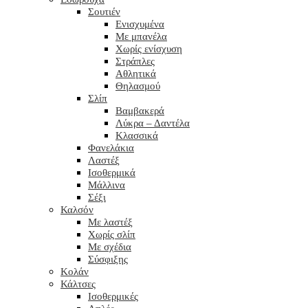
Σουτιέν
Ενισχυμένα
Με μπανέλα
Χωρίς ενίσχυση
Στράπλες
Αθλητικά
Θηλασμού
Σλίπ
Βαμβακερά
Λύκρα – Δαντέλα
Κλασσικά
Φανελάκια
Λαστέξ
Ισοθερμικά
Μάλλινα
Σέξι
Καλσόν
Με λαστέξ
Χωρίς σλίπ
Με σχέδια
Σύσφιξης
Κολάν
Κάλτσες
Ισοθερμικές