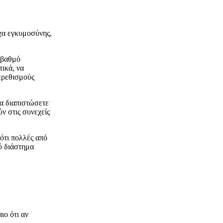
υχα εγκυμοσύνης,
 βαθμό
τικά, να
ερεθισμούς
α διαπιστώσετε
ν στις συνεχείς
ότι πολλές από
ό διάστημα
ιο ότι αν