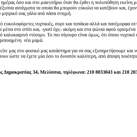
ς ημέρας όσο και στο μαιευτήριο όταν θα έρθει η πολυπόθητη εκείνη 
 έξυπνα ανοίγματα τα οποία θα μπορούν εύκολα να κατέβουν και, έχο
ο μητρικό σας γάλα ανά πάσα στιγμή.
ό ευκολοφόρετες νυχτικιές, σορτ και τοπάκια αλλά και πανέμορφα σετ
 μέσα στο σπίτι και, -γιατί όχι;- ακόμη και στα ψώνια αφού ορισμένα 
καλοκαιρινό ντύσιμο. Το πιο σίγουρο είναι όμως, ότι όποιο νυχτικό 
εριποιημένη νέα μαμά.
θείτε μας στο φυσικό μας κατάστημα για να σας εξυπηρετήσουμε και 
σουν ώστε να έχετε μία όσο το δυνατόν καλύτερη, από άποψη ποιότητ
ς Δημοκρατίας 34, Μελίσσια, τηλέφωνα: 210 8033043 και 210 20