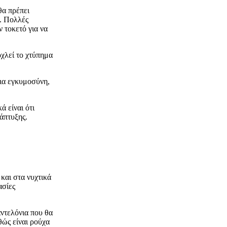
θα πρέπει
α. Πολλές
 τοκετό για να
οχλεί το χτύπημα
για εγκυμοσύνη,
ά είναι ότι
άπτυξης.
και στα νυχτικά
ασίες
ντελόνια που θα
θώς είναι ρούχα