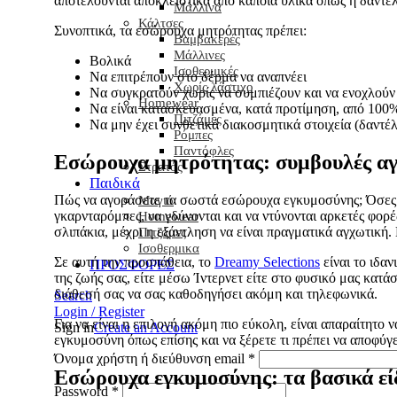
αποτελούνται αποκλειστικά από κάποια υλικά όπως η δαντέλ
Μάλλινα
Κάλτσες
Συνοπτικά, τα εσώρουχα μητρότητας πρέπει:
Βαμβακερές
Μάλλινες
Βολικά
Ισοθερμικές
Να επιτρέπουν στο δέρμα να αναπνέει
Χωρίς λάστιχο
Να συγκρατούν χωρίς να συμπιέζουν και να ενοχλούν
Homewear
Να είναι κατασκευασμένα, κατά προτίμηση, από 100
Πιτζάμες
Να μην έχει συνθετικά διακοσμητικά στοιχεία (δαντέλ
Ρόμπες
Παντόφλες
Εσώρουχα μητρότητας: συμβουλές α
Στρατός
Παιδικά
Πώς να αγοράσετε τα σωστά εσώρουχα εγκυμοσύνης; Όσες έ
Μαγιό
γκαρνταρόμπες, να γδύνονται και να ντύνονται αρκετές φορέ
Homewear
σλιπάκια, μέχρι η εξάντληση να είναι πραγματικά αγχωτική.
Πιτζάμες
Ισοθερμικα
Σε αυτή την προσπάθεια, το
Dreamy Selections
είναι το ιδαν
ΠΡΟΣΦΟΡΕΣ
της ζωής σας, είτε μέσω Ίντερνετ είτε στο φυσικό μας κατάσ
διάθεσή σας να σας καθοδηγήσει ακόμη και τηλεφωνικά.
Search
Login / Register
Για να είναι η επιλογή ακόμη πιο εύκολη, είναι απαραίτητο
Sign in
Create an Account
εγκυμοσύνη όπως επίσης και να ξέρετε τι πρέπει να αποφύγε
Όνομα χρήστη ή διεύθυνση email
*
Εσώρουχα εγκυμοσύνης: τα βασικά εί
Password
*