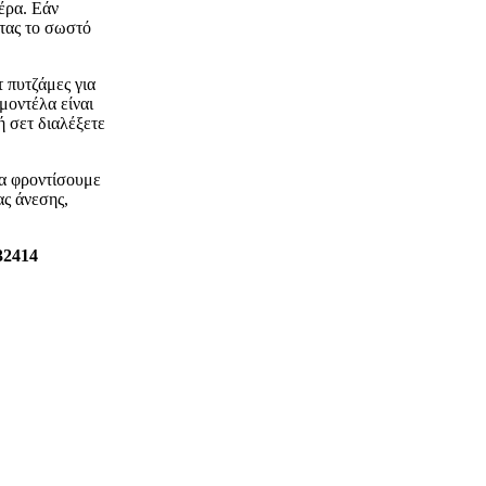
μέρα. Εάν
ντας το σωστό
 πυτζάμες για
μοντέλα είναι
ή σετ διαλέξετε
να φροντίσουμε
ας άνεσης,
32414