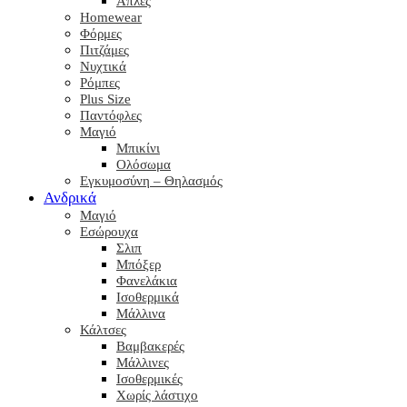
Απλές
Homewear
Φόρμες
Πιτζάμες
Νυχτικά
Ρόμπες
Plus Size
Παντόφλες
Μαγιό
Μπικίνι
Ολόσωμα
Εγκυμοσύνη – Θηλασμός
Ανδρικά
Μαγιό
Εσώρουχα
Σλιπ
Μπόξερ
Φανελάκια
Ισοθερμικά
Μάλλινα
Κάλτσες
Βαμβακερές
Μάλλινες
Ισοθερμικές
Χωρίς λάστιχο