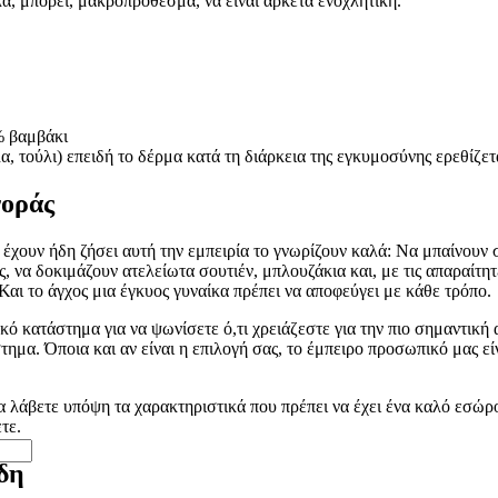
α, μπορεί, μακροπρόθεσμα, να είναι αρκετά ενοχλητική.
% βαμβάκι
α, τούλι) επειδή το δέρμα κατά τη διάρκεια της εγκυμοσύνης ερεθίζετ
γοράς
χουν ήδη ζήσει αυτή την εμπειρία το γνωρίζουν καλά: Να μπαίνουν 
ς, να δοκιμάζουν ατελείωτα σουτιέν, μπλουζάκια και, με τις απαραίτη
 Και το άγχος μια έγκυος γυναίκα πρέπει να αποφεύγει με κάθε τρόπο.
ικό κατάστημα για να ψωνίσετε ό,τι χρειάζεστε για την πιο σημαντική
τημα. Όποια και αν είναι η επιλογή σας, το έμπειρο προσωπικό μας εί
 να λάβετε υπόψη τα χαρακτηριστικά που πρέπει να έχει ένα καλό εσώρ
τε.
δη